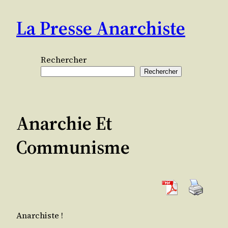
Aller
La Presse Anarchiste
au
contenu
Rechercher
Rechercher
Anarchie Et
Communisme
Anar­chiste !