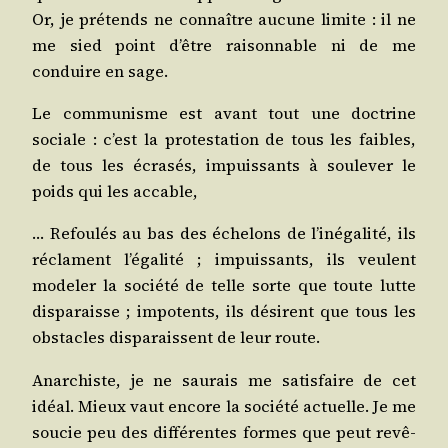
Or, je pré­tends ne connaître aucune limite : il ne
me sied point d’être rai­son­nable ni de me
conduire en sage.
Le com­mu­nisme est avant tout une doc­trine
sociale : c’est la pro­tes­ta­tion de tous les faibles,
de tous les écra­sés, impuis­sants à sou­le­ver le
poids qui les accable,
… Refou­lés au bas des éche­lons de l’inégalité, ils
réclament l’égalité ; impuis­sants, ils veulent
mode­ler la socié­té de telle sorte que toute lutte
dis­pa­raisse ; impo­tents, ils dési­rent que tous les
obs­tacles dis­pa­raissent de leur route.
Anar­chiste, je ne sau­rais me satis­faire de cet
idéal. Mieux vaut encore la socié­té actuelle. Je me
sou­cie peu des dif­fé­rentes formes que peut revê­