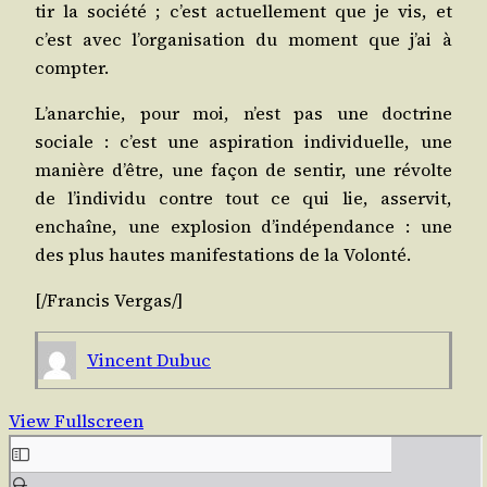
tir la socié­té ; c’est actuel­le­ment que je vis, et
c’est avec l’organisation du moment que j’ai à
compter.
L’anarchie, pour moi, n’est pas une doc­trine
sociale : c’est une aspi­ra­tion indi­vi­duelle, une
manière d’être, une façon de sen­tir, une révolte
de l’individu contre tout ce qui lie, asser­vit,
enchaîne, une explo­sion d’indépendance : une
des plus hautes mani­fes­ta­tions de la Volonté.
[/​Francis Vergas/]
Vincent Dubuc
View Fullscreen