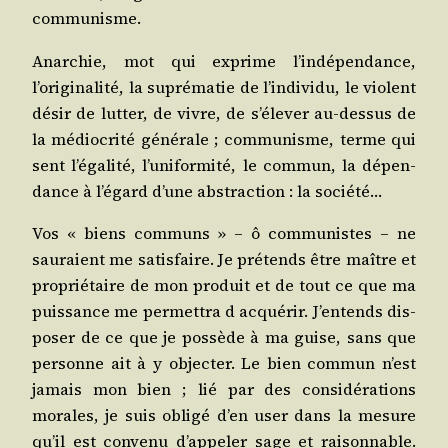
communisme.
Anar­chie, mot qui exprime l’indépendance,
l’originalité, la supré­ma­tie de l’individu, le violent
désir de lut­ter, de vivre, de s’élever au-des­sus de
la médio­cri­té géné­rale ; com­mu­nisme, terme qui
sent l’égalité, l’uniformité, le com­mun, la dépen­
dance à l’égard d’une abs­trac­tion : la société…
Vos « biens com­muns » – ô com­mu­nistes – ne
sau­raient me satis­faire. Je pré­tends être maître et
pro­prié­taire de mon pro­duit et de tout ce que ma
puis­sance me per­met­tra d acqué­rir. J’entends dis­
po­ser de ce que je pos­sède à ma guise, sans que
per­sonne ait à y objec­ter. Le bien com­mun n’est
jamais mon bien ; lié par des consi­dé­ra­tions
morales, je suis obli­gé d’en user dans la mesure
qu’il est conve­nu d’appeler sage et rai­son­nable.