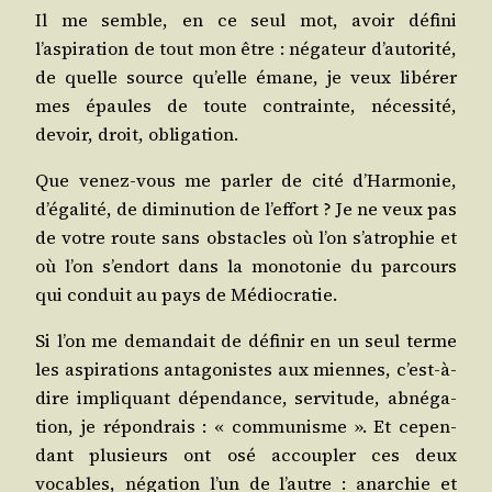
Il me semble, en ce seul mot, avoir défi­ni
l’aspiration de tout mon être : néga­teur d’autorité,
de quelle source qu’elle émane, je veux libé­rer
mes épaules de toute contrainte, néces­si­té,
devoir, droit, obligation.
Que venez-vous me par­ler de cité d’Harmonie,
d’égalité, de dimi­nu­tion de l’effort ? Je ne veux pas
de votre route sans obs­tacles où l’on s’atrophie et
où l’on s’endort dans la mono­to­nie du par­cours
qui conduit au pays de Médiocratie.
Si l’on me deman­dait de défi­nir en un seul terme
les aspi­ra­tions anta­go­nistes aux miennes, c’est-à-
dire impli­quant dépen­dance, ser­vi­tude, abné­ga­
tion, je répon­drais : « com­mu­nisme ». Et cepen­
dant plu­sieurs ont osé accou­pler ces deux
vocables, néga­tion l’un de l’autre : anar­chie et