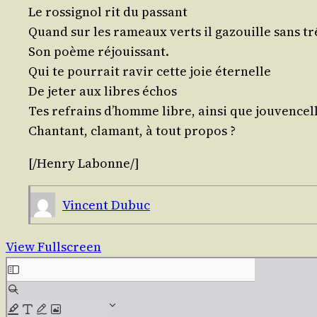
Le ros­si­gnol rit du passant
Quand sur les rameaux verts il gazouille sans t
Son poème réjouissant.
Qui te pour­rait ravir cette joie éternelle
De jeter aux libres échos
Tes refrains d’homme libre, ain­si que jouvencel
Chan­tant, cla­mant, à tout propos ?
[/​Henry Labonne/]
Vincent Dubuc
View Fullscreen