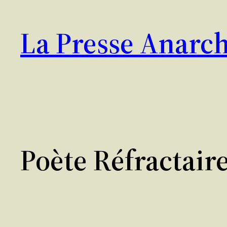
Aller
au
La Presse Anarch
contenu
Poète Réfractair