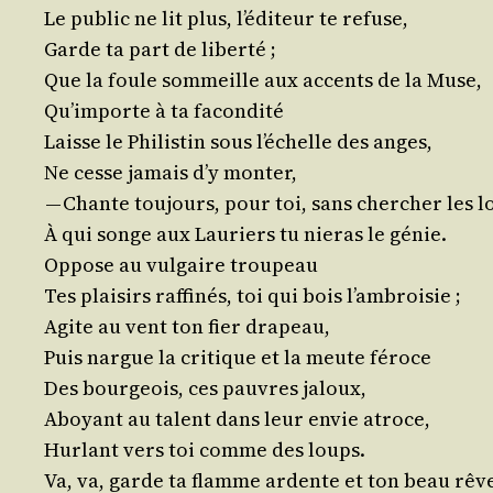
Le public ne lit plus, l’éditeur te refuse,
Garde ta part de liberté ;
Que la foule som­meille aux accents de la Muse,
Qu’importe à ta facondité
Laisse le Phi­lis­tin sous l’échelle des anges,
Ne cesse jamais d’y monter,
— Chante tou­jours, pour toi, sans cher­cher les 
À qui songe aux Lau­riers tu nie­ras le génie.
Oppose au vul­gaire troupeau
Tes plai­sirs raf­fi­nés, toi qui bois l’ambroisie ;
Agite au vent ton fier drapeau,
Puis nargue la cri­tique et la meute féroce
Des bour­geois, ces pauvres jaloux,
Aboyant au talent dans leur envie atroce,
Hur­lant vers toi comme des loups.
Va, va, garde ta flamme ardente et ton beau rêv