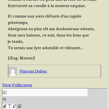
Entr’ouvrit sa corolle à la sen­teur exquise.
Et comme aux soirs défunts d’un rapide
printemps,
Abré­geant au plus tôt ma dou­lou­reuse attente,
Sous mes bai­sers, ce soir, dans les bras que
je tends,
Tu serais une lyre ado­rable et vibrante…
[/​Eug. Bizeau/]
Vincent Dubuc
View Fullscreen