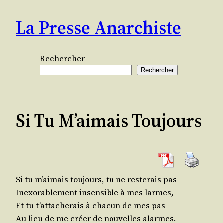
Aller
La Presse Anarchiste
au
contenu
Rechercher
Rechercher
Si Tu M’aimais Toujours
Si tu m’aimais tou­jours, tu ne res­te­rais pas
Inexo­ra­ble­ment insen­sible à mes larmes,
Et tu t’attacherais à cha­cun de mes pas
Au lieu de me créer de nou­velles alarmes.