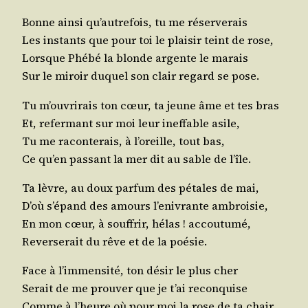
Bonne ain­si qu’autrefois, tu me réserverais
Les ins­tants que pour toi le plai­sir teint de rose,
Lorsque Phé­bé la blonde argente le marais
Sur le miroir duquel son clair regard se pose.
Tu m’ouvrirais ton cœur, ta jeune âme et tes bras
Et, refer­mant sur moi leur inef­fable asile,
Tu me racon­te­rais, à l’oreille, tout bas,
Ce qu’en pas­sant la mer dit au sable de l’île.
Ta lèvre, au doux par­fum des pétales de mai,
D’où s’épand des amours l’enivrante ambroisie,
En mon cœur, à souf­frir, hélas ! accoutumé,
Rever­se­rait du rêve et de la poésie.
Face à l’immensité, ton désir le plus cher
Serait de me prou­ver que je t’ai reconquise
Comme à l’heure où pour moi la rose de ta chair