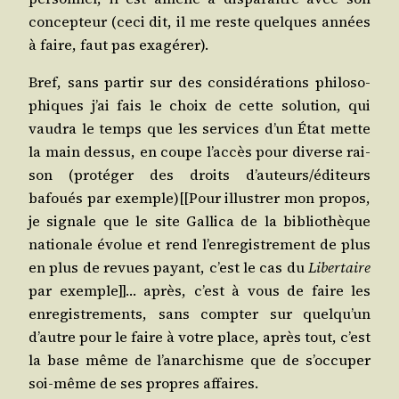
concep­teur (ceci dit, il me reste quelques années
à faire, faut pas exagérer).
Bref, sans par­tir sur des consi­dé­ra­tions phi­lo­so­
phiques j’ai fais le choix de cette solu­tion, qui
vau­dra le temps que les ser­vices d’un État mette
la main des­sus, en coupe l’ac­cès pour diverse rai­
son (pro­té­ger des droits d’auteurs/​éditeurs
bafoués par exemple)[[Pour illus­trer mon pro­pos,
je signale que le site Gal­li­ca de la biblio­thèque
natio­nale évo­lue et rend l’en­re­gis­tre­ment de plus
en plus de revues payant, c’est le cas du
Liber­taire
par exemple]]… après, c’est à vous de faire les
enre­gis­tre­ments, sans comp­ter sur quel­qu’un
d’autre pour le faire à votre place, après tout, c’est
la base même de l’a­nar­chisme que de s’oc­cu­per
soi-même de ses propres affaires.