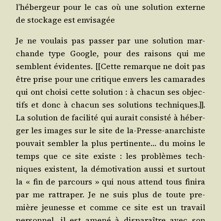
l’hébergeur pour le cas où une solu­tion externe
de sto­ckage est envisagée
Je ne vou­lais pas pas­ser par une solu­tion mar­
chande type Google, pour des rai­sons qui me
semblent évi­dentes. [[Cette remarque ne doit pas
être prise pour une cri­tique envers les cama­rades
qui ont choi­si cette solu­tion : à cha­cun ses objec­
tifs et donc à cha­cun ses solu­tions tech­niques.]].
La solu­tion de faci­li­té qui aurait consis­té à héber­
ger les images sur le site de la-Presse-anar­chiste
pou­vait sem­bler la plus per­ti­nente… du moins le
temps que ce site existe : les pro­blèmes tech­
niques existent, la démo­ti­va­tion aus­si et sur­tout
la « fin de par­cours » qui nous attend tous fini­ra
par me rat­tra­per. Je ne suis plus de toute pre­
mière jeu­nesse et comme ce site est un tra­vail
per­son­nel, il est ame­né à dis­pa­raître avec son