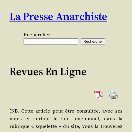
Aller
La Presse Anarchiste
au
contenu
Rechercher
Rechercher
Revues En Ligne
(NB. Cette article peut être consul­tée, avec ses
notes et sur­tout le lien fonc­tion­nel, dans la
rubrique « sque­lette » du site, vous la trou­ve­rez