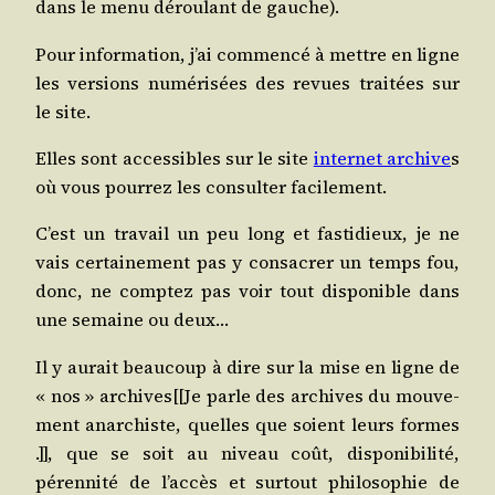
dans le menu dérou­lant de gauche).
Pour infor­ma­tion, j’ai com­men­cé à mettre en ligne
les ver­sions numé­ri­sées des revues trai­tées sur
le site.
Elles sont acces­sibles sur le site
inter­net archive
s
où vous pour­rez les consul­ter facilement.
C’est un tra­vail un peu long et fas­ti­dieux, je ne
vais cer­tai­ne­ment pas y consa­crer un temps fou,
donc, ne comp­tez pas voir tout dis­po­nible dans
une semaine ou deux…
Il y aurait beau­coup à dire sur la mise en ligne de
« nos » archives[[Je parle des archives du mou­ve­
ment anar­chiste, quelles que soient leurs formes
.]], que se soit au niveau coût, dis­po­ni­bi­li­té,
péren­ni­té de l’ac­cès et sur­tout phi­lo­so­phie de