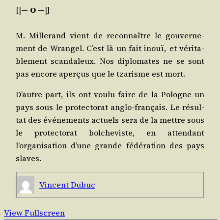
[|
— O —
|]
M. Mil­le­rand vient de recon­naître le gou­ver­ne­
ment de Wran­gel. C’est là un fait inouï, et véri­ta­
ble­ment scan­da­leux. Nos diplo­mates ne se sont
pas encore aper­çus que le tza­risme est mort.
D’autre part, ils ont vou­lu faire de la Pologne un
pays sous le pro­tec­to­rat anglo-fran­çais. Le résul­
tat des évé­ne­ments actuels sera de la mettre sous
le pro­tec­to­rat bol­che­viste, en atten­dant
l’organisation d’une grande fédé­ra­tion des pays
slaves.
Vincent Dubuc
View Fullscreen