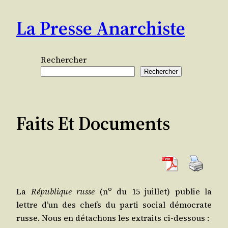
Aller
La Presse Anarchiste
au
contenu
Rechercher
Rechercher
Faits Et Documents
o
La
Répu­blique russe
(n
du 15 juillet) publie la
lettre d’un des chefs du par­ti social démo­crate
russe. Nous en déta­chons les extraits ci-dessous :