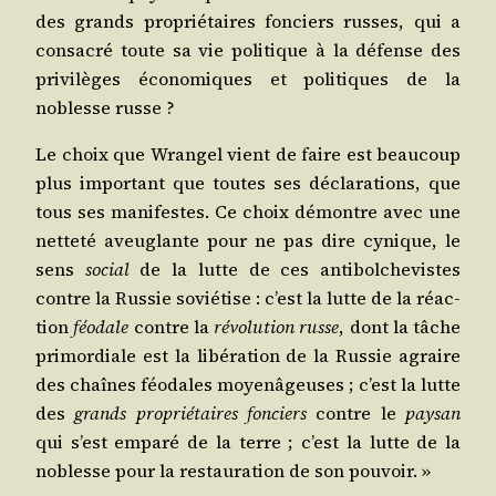
des grands pro­prié­taires fon­ciers russes, qui a
consa­cré toute sa vie poli­tique à la défense des
pri­vi­lèges éco­no­miques et poli­tiques de la
noblesse russe ?
Le choix que Wran­gel vient de faire est beau­coup
plus impor­tant que toutes ses décla­ra­tions, que
tous ses mani­festes. Ce choix démontre avec une
net­te­té aveu­glante pour ne pas dire cynique, le
sens
social
de la lutte de ces anti­bol­che­vistes
contre la Rus­sie sovié­tise : c’est la lutte de la réac­
tion
féo­dale
contre la
révo­lu­tion russe
, dont la tâche
pri­mor­diale est la libé­ra­tion de la Rus­sie agraire
des chaînes féo­dales moyen­âgeuses ; c’est la lutte
des
grands pro­prié­taires fon­ciers
contre le
pay­san
qui s’est empa­ré de la terre ; c’est la lutte de la
noblesse pour la res­tau­ra­tion de son pouvoir. »