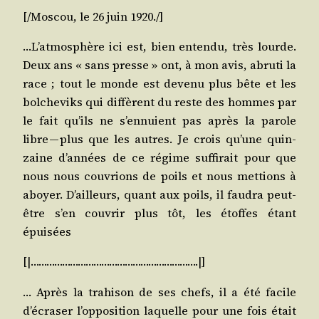
[/​Moscou, le 26 juin 1920./]
…L’atmosphère ici est, bien enten­du, très lourde.
Deux ans « sans presse » ont, à mon avis, abru­ti la
race ; tout le monde est deve­nu plus bête et les
bol­che­viks qui dif­fèrent du reste des hommes par
le fait qu’ils ne s’ennuient pas après la parole
libre — plus que les autres. Je crois qu’une quin­
zaine d’années de ce régime suf­fi­rait pour que
nous nous cou­vrions de poils et nous met­tions à
aboyer. D’ailleurs, quant aux poils, il fau­dra peut-
être s’en cou­vrir plus tôt, les étoffes étant
épuisées
[|……………………………………………………….|]
… Après la tra­hi­son de ses chefs, il a été facile
d’écraser l’opposition laquelle pour une fois était