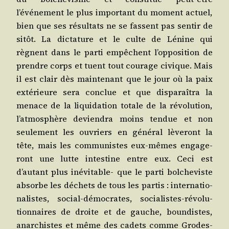
l’événement le plus impor­tant du moment actuel,
bien que ses résul­tats ne se fassent pas sen­tir de
sitôt. La dic­ta­ture et le culte de Lénine qui
règnent dans le par­ti empêchent l’opposition de
prendre corps et tuent tout cou­rage civique. Mais
il est clair dès main­te­nant que le jour où la paix
exté­rieure sera conclue et que dis­pa­raî­tra la
menace de la liqui­da­tion totale de la révo­lu­tion,
l’atmosphère devien­dra moins ten­due et non
seule­ment les ouvriers en géné­ral lève­ront la
tête, mais les com­mu­nistes eux-mêmes enga­ge­
ront une lutte intes­tine entre eux. Ceci est
d’autant plus inévi­table- que le par­ti bol­che­viste
absorbe les déchets de tous les par­tis : inter­na­tio­
na­listes, social-démo­crates, socia­listes-révo­lu­
tion­naires de droite et de gauche, boun­distes,
anar­chistes et même des cadets comme Gro­des­