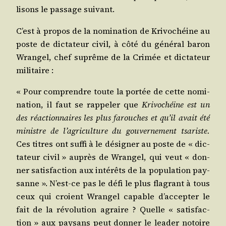
lisons le pas­sage suivant.
C’est à pro­pos de la nomi­na­tion de Kri­vo­chéine au
poste de dic­ta­teur civil, à côté du géné­ral baron
Wran­gel, chef suprême de la Cri­mée et dic­ta­teur
militaire :
« Pour com­prendre toute la por­tée de cette nomi­
na­tion, il faut se rap­pe­ler que
Kri­vo­chéine est un
des réac­tion­naires les plus farouches et qu’il avait été
ministre de l’a­gri­cul­ture du gou­ver­ne­ment tsa­riste.
Ces titres ont suf­fi à le dési­gner au poste de « dic­
ta­teur civil » auprès de Wran­gel, qui veut « don­
ner satis­fac­tion aux inté­rêts de la popu­la­tion pay­
sanne ». N’est-ce pas le défi le plus fla­grant à tous
ceux qui croient Wran­gel capable d’accepter le
fait de la révo­lu­tion agraire ? Quelle « satis­fac­
tion » aux pay­sans peut don­ner le lea­der notoire