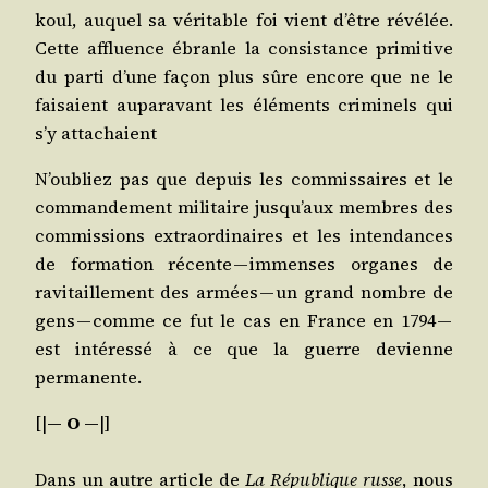
koul, auquel sa véri­table foi vient d’être révé­lée.
Cette affluence ébranle la consis­tance pri­mi­tive
du par­ti d’une façon plus sûre encore que ne le
fai­saient aupa­ra­vant les élé­ments cri­mi­nels qui
s’y attachaient
N’oubliez pas que depuis les com­mis­saires et le
com­man­de­ment mili­taire jusqu’aux membres des
com­mis­sions extra­or­di­naires et les inten­dances
de for­ma­tion récente — immenses organes de
ravi­taille­ment des armées — un grand nombre de
gens — comme ce fut le cas en France en 1794 —
est inté­res­sé à ce que la guerre devienne
permanente.
[|
— O —
|]
Dans un autre article de
La Répu­blique russe
, nous