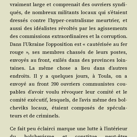
vrai­ment large et com­pre­nait des ouvriers syn­di­
qués, de nom­breux mili­tants locaux qui s’étaient
dres­sés contre l’hyper-centralisme meur­trier, et
aus­si des idéa­listes révol­tés par les agis­se­ments
des com­mis­sions extra­or­di­naires et la cor­rup­tion.
Dans l’Ukraine l’opposition est « cau­té­ri­sée au fer
rouge », ses membres chas­sés de leurs postes,
envoyés au front, exi­lés dans des pro­vinces loin­
taines. La même chose a lieu dans d’autres
endroits. Il y a quelques jours, à Tou­la, on a
envoyé au front 200 ouvriers com­mu­nistes cou­
pables d’avoir vou­lu révo­quer leur comi­té et le
comi­té exé­cu­tif, les­quels, de l’avis même des bol­
che­viks locaux, étaient com­po­sés de spé­cu­la­
teurs et de criminels.
Ce fait peu éclair­ci marque une lutte à l’intérieur
du bol­che­visme et consti­tue peut-être