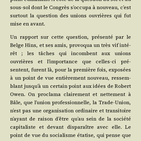
sous-sol dont le Congrès s’occupa à nou­veau, c’est
sur­tout la ques­tion des unions ouvrières qui fut
mise en avant.
Un rap­port sur cette ques­tion, pré­sen­té par le
Belge Hins, et ses amis, pro­vo­qua un très vif inté­
rêt ; les tâches qui incombent aux unions
ouvrières et l’importance que celles-ci pré­
sentent, furent là, pour la pre­mière fois, expo­sées
à un point de vue entiè­re­ment nou­veau, res­sem­
blant jusqu’à un cer­tain point aux idées de Robert
Owen. On pro­cla­ma clai­re­ment et net­te­ment à
Bâle, que l’union pro­fes­sion­nelle, la Trade-Union,
n’est pas une orga­ni­sa­tion ordi­naire et tran­si­toire
n’ayant de rai­son d’être qu’au sein de la socié­té
capi­ta­liste et devant dis­pa­raître avec elle. Le
point de vue du socia­lisme éta­tise, qui pense que