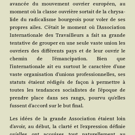
avan­cée du mou­ve­ment ouvrier euro­péen, au
moment où la classe ouvrière sor­tait de la chry­sa­
lide du radi­ca­lisme bour­geois pour voler de ses
propres ailes. C’était le moment où l’Association
Inter­na­tio­nale des Tra­vailleurs a fait sa grande
ten­ta­tive de grou­per en une seule vaste union les
ouvriers des dif­fé­rents pays et de leur ouvrir le
che­min de l’émancipation. Bien que
l’internationale ait eu sur­tout le carac­tère d’une
vaste orga­ni­sa­tion d’unions pro­fes­sion­nelles, ses
sta­tuts étaient rédi­gés de façon à per­mettre à
toutes les ten­dances socia­listes de l’époque de
prendre place dans ses rangs, pour­vu qu’elles
fussent d’accord sur le but final.
Les idées de la grande Asso­cia­tion étaient loin
d’avoir, au début, la clar­té et l’expression défi­nie
qu’elles ont acquises tout natu­rel­le­ment au