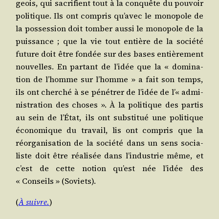
geois, qui sacri­fient tout à la conquête du pou­voir
poli­tique. Ils ont com­pris qu’avec le mono­pole de
la pos­ses­sion doit tom­ber aus­si le mono­pole de la
puis­sance ; que la vie tout entière de la socié­té
future doit être fon­dée sur des bases entiè­re­ment
nou­velles. En par­tant de l’idée que la « domi­na­
tion de l’homme sur l’homme » a fait son temps,
ils ont cher­ché à se péné­trer de l’idée de l’« admi­
nis­tra­tion des choses ». À la poli­tique des par­tis
au sein de l’État, ils ont sub­sti­tué une poli­tique
éco­no­mique du tra­vail, lis ont com­pris que la
réor­ga­ni­sa­tion de la socié­té dans un sens socia­
liste doit être réa­li­sée dans l’industrie même, et
c’est de cette notion qu’est née l’idée des
« Conseils » (Soviets).
(
À suivre.
)