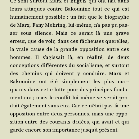
Ce sont sur­tout Marx et Engels qui ont fait dans
leurs attaques contre Bakou­nine tout ce qui est
humai­ne­ment pos­sible ; un fait que le bio­graphe
de Marx, Fany Meh­ring, lui-même, n’a pas pu pas­
ser sous silence. Mais ce serait là une grave
erreur, que de voir, dans ces fâcheuses que­relles,
la vraie cause de la grande oppo­si­tion entre ces
hommes. Il s’agissait là, en réa­li­té, de deux
concep­tions dif­fé­rentes du socia­lisme, et sur­tout
des che­mins qui doivent y conduire. Marx et
Bakou­nine ont été sim­ple­ment les plus mar­
quants dans cette lutte pour des prin­cipes fon­da­
men­taux ; mais le conflit lui-même se serait pro­
duit éga­le­ment sans eux. Car ce n’était pas là une
oppo­si­tion entre deux per­sonnes, mais une oppo­
si­tion entre des cou­rants d’idées, qui avait et qui
garde encore son impor­tance jusqu’à présent.