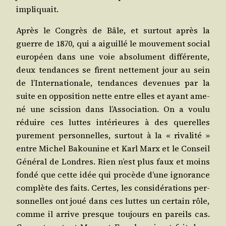
impliquait.
Après le Congrès de Bâle, et sur­tout après la
guerre de 1870, qui a aiguillé le mou­ve­ment social
euro­péen dans une voie abso­lu­ment dif­fé­rente,
deux ten­dances se firent net­te­ment jour au sein
de l’Internationale, ten­dances deve­nues par la
suite en oppo­si­tion nette entre elles et ayant ame­
né une scis­sion dans l’Association. On a vou­lu
réduire ces luttes inté­rieures à des que­relles
pure­ment per­son­nelles, sur­tout à la « riva­li­té »
entre Michel Bakou­nine et Karl Marx et le Conseil
Géné­ral de Londres. Rien n’est plus faux et moins
fon­dé que cette idée qui pro­cède d’une igno­rance
com­plète des faits. Certes, les consi­dé­ra­tions per­
son­nelles ont joué dans ces luttes un cer­tain rôle,
comme il arrive presque tou­jours en pareils cas.