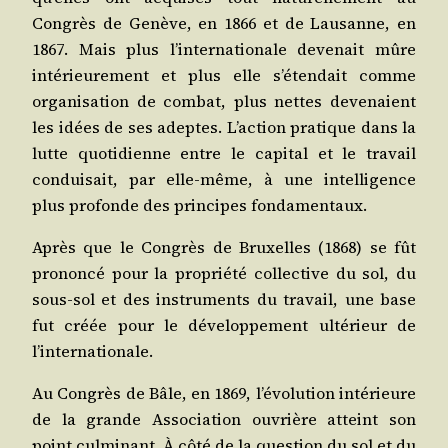
Congrès de Genève, en 1866 et de Lau­sanne, en
1867. Mais plus l’internationale deve­nait mûre
inté­rieu­re­ment et plus elle s’étendait comme
orga­ni­sa­tion de com­bat, plus nettes deve­naient
les idées de ses adeptes. L’action pra­tique dans la
lutte quo­ti­dienne entre le capi­tal et le tra­vail
condui­sait, par elle-même, à une intel­li­gence
plus pro­fonde des prin­cipes fondamentaux.
Après que le Congrès de Bruxelles (1868) se fût
pro­non­cé pour la pro­prié­té col­lec­tive du sol, du
sous-sol et des ins­tru­ments du tra­vail, une base
fut créée pour le déve­lop­pe­ment ulté­rieur de
l’internationale.
Au Congrès de Bâle, en 1869, l’évolution inté­rieure
de la grande Asso­cia­tion ouvrière atteint son
point culmi­nant. À côté de la ques­tion du sol et du