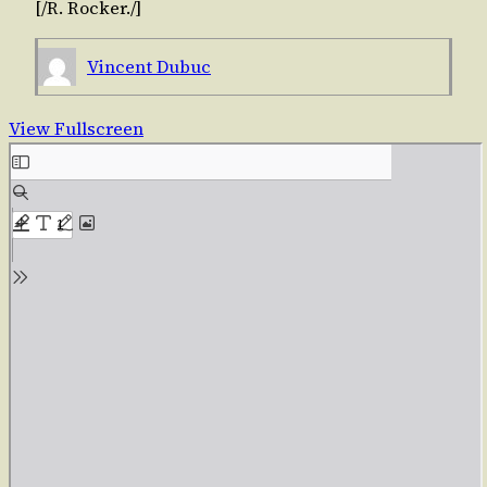
[/​R.
Rocker
./​]
Vincent Dubuc
View Fullscreen