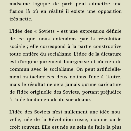
mal­saine logique de par­ti peut admettre une
fusion là où en réa­li­té il existe une oppo­si­tion
très nette.
L’idée des « Soviets » est une expres­sion défi­nie
de ce que nous enten­dons par la révo­lu­tion
sociale ; elle cor­res­pond à la par­tie construc­tive
toute entière du socia­lisme. L’idée de la dic­ta­ture
est d’origine pure­ment bour­geoise et n’a rien de
com­mun avec le socia­lisme. On peut arti­fi­ciel­le­
ment rat­ta­cher ces deux notions l’une à l’autre,
mais le résul­tat ne sera jamais qu’une cari­ca­ture
de l’idée ori­gi­nelle des Soviets, por­tant pré­ju­dice
à l’idée fon­da­men­tale du socialisme.
L’idée des Soviets n’est nul­le­ment une idée nou­
velle, née de la Révo­lu­tion russe, comme on le
croit sou­vent. Elle est née au sein de l’aile la plus