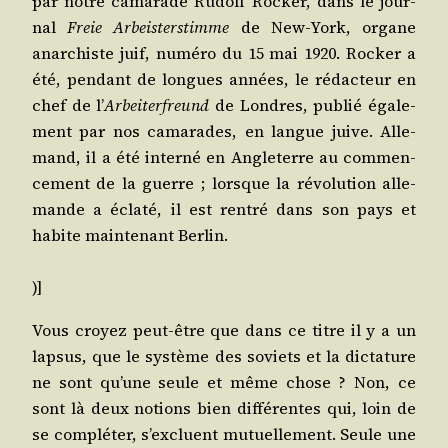
par notre cama­rade Rudolf Rocker, dans le jour­
nal
Freie Arbeis­ters­timme
de New-York, organe
anar­chiste juif, numé­ro du 15 mai 1920. Rocker a
été, pen­dant de longues années, le rédac­teur en
chef de l’
Arbei­ter­freund
de Londres, publié éga­le­
ment par nos cama­rades, en langue juive. Alle­
mand, il a été inter­né en Angle­terre au com­men­
ce­ment de la guerre ; lorsque la révo­lu­tion alle­
mande a écla­té, il est ren­tré dans son pays et
habite main­te­nant Berlin.
)]
Vous croyez peut-être que dans ce titre il y a un
lap­sus, que le sys­tème des soviets et la dic­ta­ture
ne sont qu’une seule et même chose ? Non, ce
sont là deux notions bien dif­fé­rentes qui, loin de
se com­plé­ter, s’excluent mutuel­le­ment. Seule une