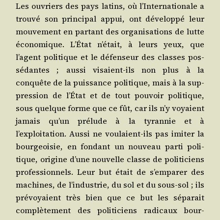
Les ouvriers des pays latins, où l’Internationale a
trou­vé son prin­ci­pal appui, ont déve­lop­pé leur
mou­ve­ment en par­tant des orga­ni­sa­tions de lutte
éco­no­mique. L’État n’était, à leurs yeux, que
l’agent poli­tique et le défen­seur des classes pos­
sé­dantes ; aus­si visaient-ils non plus à la
conquête de la puis­sance poli­tique, mais à la sup­
pres­sion de l’État et de tout pou­voir poli­tique,
sous quelque forme que ce fût, car ils n’y voyaient
jamais qu’un pré­lude à la tyran­nie et à
l’exploitation. Aus­si ne vou­laient-ils pas imi­ter la
bour­geoi­sie, en fon­dant un nou­veau par­ti poli­
tique, ori­gine d’une nou­velle classe de poli­ti­ciens
pro­fes­sion­nels. Leur but était de s’emparer des
machines, de l’industrie, du sol et du sous-sol ; ils
pré­voyaient très bien que ce but les sépa­rait
com­plè­te­ment des poli­ti­ciens radi­caux bour­