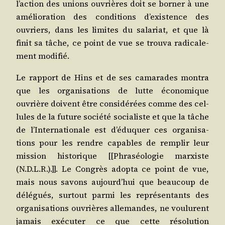
l’action des unions ouvrières doit se bor­ner à une
amé­lio­ra­tion des condi­tions d’existence des
ouvriers, dans les limites du sala­riat, et que là
finit sa tâche, ce point de vue se trou­va radi­ca­le­
ment modifié.
Le rap­port de Hins et de ses cama­rades mon­tra
que les orga­ni­sa­tions de lutte éco­no­mique
ouvrière doivent être consi­dé­rées comme des cel­
lules de la future socié­té socia­liste et que la tâche
de l’Internationale est d’éduquer ces orga­ni­sa­
tions pour les rendre capables de rem­plir leur
mis­sion his­to­rique [[Phra­séo­lo­gie mar­xiste
(N.D.L.R.).]]. Le Congrès adop­ta ce point de vue,
mais nous savons aujourd’hui que beau­coup de
délé­gués, sur­tout par­mi les repré­sen­tants des
orga­ni­sa­tions ouvrières alle­mandes, ne vou­lurent
jamais exé­cu­ter ce que cette réso­lu­tion