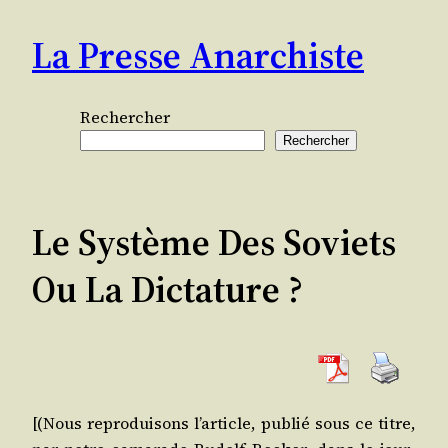
Aller
La Presse Anarchiste
au
contenu
Rechercher
Rechercher
Le Système Des Soviets
Ou La Dictature ?
[(Nous repro­dui­sons l’article, publié sous ce titre,