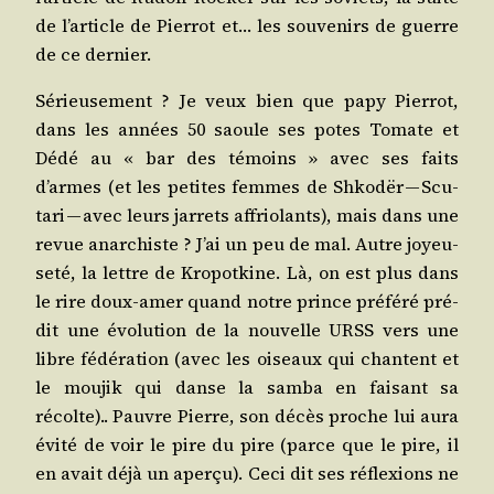
de l’ar­ticle de Pier­rot et… les sou­ve­nirs de guerre
de ce dernier.
Sérieu­se­ment ? Je veux bien que papy Pier­rot,
dans les années 50 saoule ses potes Tomate et
Dédé au « bar des témoins » avec ses faits
d’armes (et les petites femmes de Shkodër — Scu­
ta­ri — avec leurs jar­rets affrio­lants), mais dans une
revue anar­chiste ? J’ai un peu de mal. Autre joyeu­
se­té, la lettre de Kro­pot­kine. Là, on est plus dans
le rire doux-amer quand notre prince pré­fé­ré pré­
dit une évo­lu­tion de la nou­velle URSS vers une
libre fédé­ra­tion (avec les oiseaux qui chantent et
le mou­jik qui danse la sam­ba en fai­sant sa
récolte).. Pauvre Pierre, son décès proche lui aura
évi­té de voir le pire du pire (parce que le pire, il
en avait déjà un aper­çu). Ceci dit ses réflexions ne