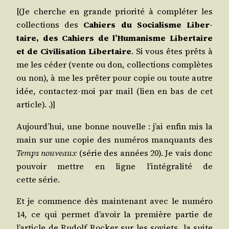
[(Je cherche en grande prio­ri­té à com­plé­ter les
col­lec­tions des
Cahiers du Socia­lisme Liber­
taire, des Cahiers de l’Humanisme Liber­taire
et de Civi­li­sa­tion Liber­taire
. Si vous êtes prêts à
me les céder (vente ou don, col­lec­tions com­plètes
ou non), à me les prê­ter pour copie ou toute autre
idée, contac­tez-moi par mail (lien en bas de cet
article). .)]
Aujourd’­hui, une bonne nou­velle : j’ai enfin mis la
main sur une copie des numé­ros man­quants des
Temps nou­veaux
(série des années 20). Je vais donc
pou­voir mettre en ligne l’in­té­gra­li­té de
cette série.
Et je com­mence dès main­te­nant avec le numé­ro
14, ce qui per­met d’a­voir la pre­mière par­tie de
l’ar­ticle de Rudolf Rocker sur les soviets, la suite