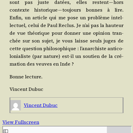
sont pas juste datées, elles res­tent — hors
contexte his­to­rique — tou­jours bonnes à lire.
Enfin, un article qui me pose un pro­blème intel­
lec­tuel, celui de Paul Reclus. Je n’ai pas la hau­teur
de vue théo­rique pour don­ner une opi­nion tran­
chée sur son sujet, je vous laisse seuls juges de
cette ques­tion phi­lo­so­phique : l’a­nar­chiste anti­co­
lo­nia­liste (par nature) est-il un sou­tien de la cré­
ma­tion des veuves en Inde ?
Bonne lec­ture.
Vincent Dubuc
Vincent Dubuc
View Fullscreen