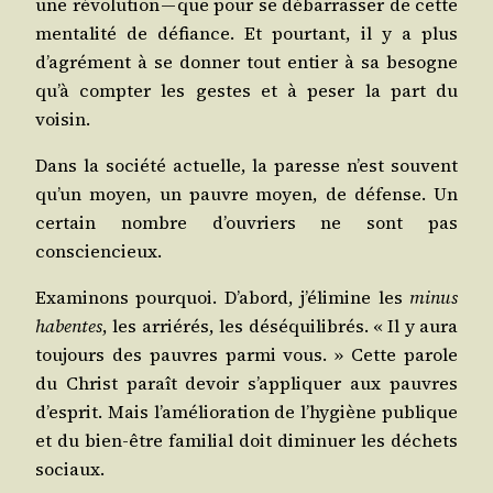
une révo­lu­tion — que pour se débar­ras­ser de cette
men­ta­li­té de défiance. Et pour­tant, il y a plus
d’agrément à se don­ner tout entier à sa besogne
qu’à comp­ter les gestes et à peser la part du
voisin.
Dans la socié­té actuelle, la paresse n’est sou­vent
qu’un moyen, un pauvre moyen, de défense. Un
cer­tain nombre d’ouvriers ne sont pas
consciencieux.
Exa­mi­nons pour­quoi. D’abord, j’élimine les
minus
habentes
, les arrié­rés, les dés­équi­li­brés. « Il y aura
tou­jours des pauvres par­mi vous. » Cette parole
du Christ paraît devoir s’appliquer aux pauvres
d’esprit. Mais l’amélioration de l’hygiène publique
et du bien-être fami­lial doit dimi­nuer les déchets
sociaux.