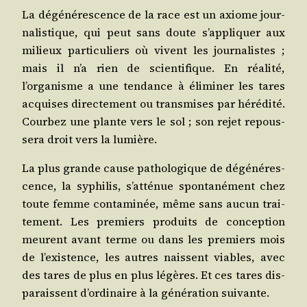
La dégé­né­res­cence de la race est un axiome jour­
na­lis­tique, qui peut sans doute s’appliquer aux
milieux par­ti­cu­liers où vivent les jour­na­listes ;
mais il n’a rien de scien­ti­fique. En réa­li­té,
l’organisme a une ten­dance à éli­mi­ner les tares
acquises direc­te­ment ou trans­mises par héré­di­té.
Cour­bez une plante vers le sol ; son rejet repous­
se­ra droit vers la lumière.
La plus grande cause patho­lo­gique de dégé­né­res­
cence, la syphi­lis, s’atténue spon­ta­né­ment chez
toute femme conta­mi­née, même sans aucun trai­
te­ment. Les pre­miers pro­duits de concep­tion
meurent avant terme ou dans les pre­miers mois
de l’existence, les autres naissent viables, avec
des tares de plus en plus légères. Et ces tares dis­
pa­raissent d’ordinaire à la géné­ra­tion suivante.