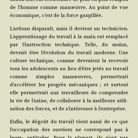
de l’homme comme manœuvre. Au point de vue
éco­no­mique, c’est de la force gaspillée.
L’artisan dis­pa­raît, mais il devient un tech­ni­cien.
L’apprentissage du tra­vail à la main est rem­pla­cé
par l’instruction tech­nique. Telle, du moins,
devrait être l’évolution du tra­vail moderne. Une
culture tech­nique, comme devraient la rece­voir
tous les ado­les­cents au lieu d’être jetés au tra­vail
comme simples manœuvres, per­met­trait
d’accélérer les pro­grès méca­niques ; et sur­tout
elle per­met­trait aux tra­vailleurs de com­prendre
la vie de l’usine, de col­la­bo­rer à la meilleure uti­li­
sa­tion des forces, et de s’intéresser à l’entreprise.
Enfin, le dégoût du tra­vail vient aus­si de ce que
l’occupation des ouvriers ne cor­res­pond pas à
leurs- apti­tudes. Pour la plu­part, ils n’ont pas