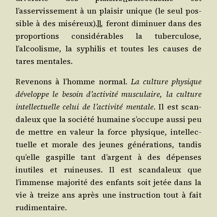
l’asservissement à un plai­sir unique (le seul pos­
sible à des misé­reux).]], feront dimi­nuer dans des
pro­por­tions consi­dé­rables la tuber­cu­lose,
l’alcoolisme, la syphi­lis et toutes les causes de
tares mentales.
Reve­nons à l’homme nor­mal.
La culture phy­sique
déve­loppe le besoin d’activité mus­cu­laire, la culture
intel­lec­tuelle celui de l’activité men­tale
. Il est scan­
da­leux que la socié­té humaine s’occupe aus­si peu
de mettre en valeur la force phy­sique, intel­lec­
tuelle et morale des jeunes géné­ra­tions, tan­dis
qu’elle gas­pille tant d’argent à des dépenses
inutiles et rui­neuses. Il est scan­da­leux que
l’immense majo­ri­té des enfants soit jetée dans la
vie à treize ans après une ins­truc­tion tout à fait
rudimentaire.