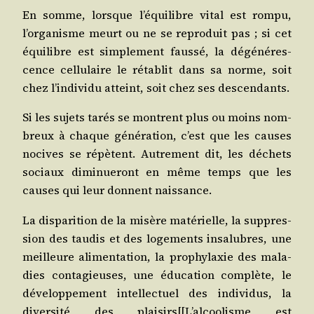
En somme, lorsque l’équilibre vital est rom­pu,
l’organisme meurt ou ne se repro­duit pas ; si cet
équi­libre est sim­ple­ment faus­sé, la dégé­né­res­
cence cel­lu­laire le réta­blit dans sa norme, soit
chez l’individu atteint, soit chez ses descendants.
Si les sujets tarés se montrent plus ou moins nom­
breux à chaque géné­ra­tion, c’est que les causes
nocives se répètent. Autre­ment dit, les déchets
sociaux dimi­nue­ront en même temps que les
causes qui leur donnent naissance.
La dis­pa­ri­tion de la misère maté­rielle, la sup­pres­
sion des tau­dis et des loge­ments insa­lubres, une
meilleure ali­men­ta­tion, la pro­phy­laxie des mala­
dies conta­gieuses, une édu­ca­tion com­plète, le
déve­lop­pe­ment intel­lec­tuel des indi­vi­dus, la
diver­si­té des plaisirs[[L’alcoolisme est