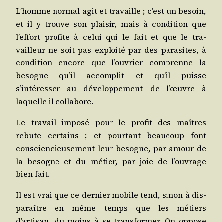
L’homme nor­mal agit et tra­vaille ; c’est un besoin,
et il y trouve son plai­sir, mais à condi­tion que
l’effort pro­fite à celui qui le fait et que le tra­
vailleur ne soit pas exploi­té par des para­sites, à
condi­tion encore que l’ouvrier com­prenne la
besogne qu’il accom­plit et qu’il puisse
s’intéresser au déve­lop­pe­ment de l’œuvre à
laquelle il collabore.
Le tra­vail impo­sé pour le pro­fit des maîtres
rebute cer­tains ; et pour­tant beau­coup font
conscien­cieu­se­ment leur besogne, par amour de
la besogne et du métier, par joie de l’ouvrage
bien fait.
Il est vrai que ce der­nier mobile tend, sinon à dis­
pa­raître en même temps que les métiers
d’artisan, du moins à se trans­for­mer. On oppose