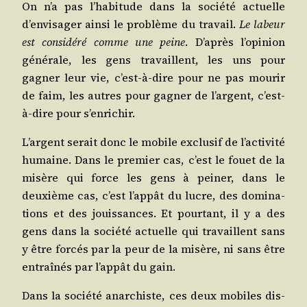
On n’a pas l’habitude dans la socié­té actuelle
d’envisager ain­si le pro­blème du tra­vail.
Le labeur
est consi­dé­ré comme une peine
. D’après l’opinion
géné­rale, les gens tra­vaillent, les uns pour
gagner leur vie, c’est-à-dire pour ne pas mou­rir
de faim, les autres pour gagner de l’argent, c’est-
à-dire pour s’enrichir.
L’argent serait donc le mobile exclu­sif de l’activité
humaine. Dans le pre­mier cas, c’est le fouet de la
misère qui force les gens à pei­ner, dans le
deuxième cas, c’est l’appât du lucre, des domi­na­
tions et des jouis­sances. Et pour­tant, il y a des
gens dans la socié­té actuelle qui tra­vaillent sans
y être for­cés par la peur de la misère, ni sans être
entraî­nés par l’appât du gain.
Dans la socié­té anar­chiste, ces deux mobiles dis­