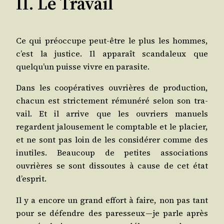
II. Le Travail
Ce qui pré­oc­cupe peut-être le plus les hommes,
c’est la jus­tice. Il appa­raît scan­da­leux que
quelqu’un puisse vivre en parasite.
Dans les coopé­ra­tives ouvrières de pro­duc­tion,
cha­cun est stric­te­ment rému­né­ré selon son tra­
vail. Et il arrive que les ouvriers manuels
regardent jalou­se­ment le comp­table et le pla­cier,
et ne sont pas loin de les consi­dé­rer comme des
inutiles. Beau­coup de petites asso­cia­tions
ouvrières se sont dis­soutes à cause de cet état
d’esprit.
Il y a encore un grand effort à faire, non pas tant
pour se défendre des pares­seux — je parle après