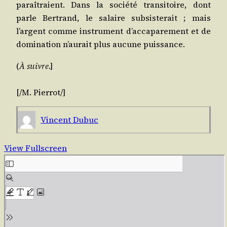
pa­raî­traient. Dans la socié­té tran­si­toire, dont
parle Ber­trand, le salaire sub­sis­te­rait ; mais
l’argent comme ins­tru­ment d’accaparement et de
domi­na­tion n’aurait plus aucune puissance.
(
À suivre
.]
[/​M.
Pier­rot
/​]
Vincent Dubuc
View Fullscreen