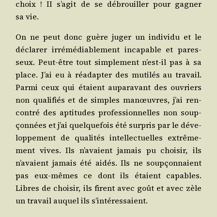
choix ! II s’agit de se débrouiller pour gagner
sa vie.
On ne peut donc guère juger un indi­vi­du et le
décla­rer irré­mé­dia­ble­ment inca­pable et pares­
seux. Peut-être tout sim­ple­ment n’est-il pas à sa
place. J’ai eu à réadap­ter des muti­lés au tra­vail.
Par­mi ceux qui étaient aupa­ra­vant des ouvriers
non qua­li­fiés et de simples manœuvres, j’ai ren­
con­tré des apti­tudes pro­fes­sion­nelles non soup­
çon­nées et j’ai quel­que­fois été sur­pris par le déve­
lop­pe­ment de qua­li­tés intel­lec­tuelles extrê­me­
ment vives. Ils n’avaient jamais pu choi­sir, ils
n’avaient jamais été aidés. Ils ne soup­çon­naient
pas eux-mêmes ce dont ils étaient capables.
Libres de choi­sir, ils firent avec goût et avec zèle
un tra­vail auquel ils s’intéressaient.