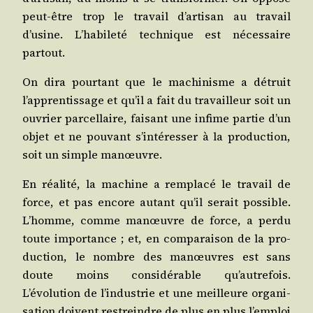
peut-être trop le tra­vail d’artisan au tra­vail
d’usine. L’habileté tech­nique est néces­saire
partout.
On dira pour­tant que le machi­nisme a détruit
l’apprentissage et qu’il a fait du tra­vailleur soit un
ouvrier par­cel­laire, fai­sant une infime par­tie d’un
objet et ne pou­vant s’intéresser à la pro­duc­tion,
soit un simple manœuvre.
En réa­li­té, la machine a rem­pla­cé le tra­vail de
force, et pas encore autant qu’il serait pos­sible.
L’homme, comme manœuvre de force, a per­du
toute impor­tance ; et, en com­pa­rai­son de la pro­
duc­tion, le nombre des manœuvres est sans
doute moins consi­dé­rable qu’autrefois.
L’évolution de l’industrie et une meilleure orga­ni­
sa­tion doivent res­treindre de plus en plus l’emploi