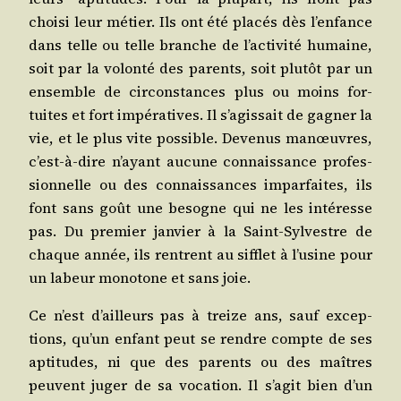
choi­si leur métier. Ils ont été pla­cés dès l’enfance
dans telle ou telle branche de l’activité humaine,
soit par la volon­té des parents, soit plu­tôt par un
ensemble de cir­cons­tances plus ou moins for­
tuites et fort impé­ra­tives. Il s’agissait de gagner la
vie, et le plus vite pos­sible. Deve­nus manœuvres,
c’est-à-dire n’ayant aucune connais­sance pro­fes­
sion­nelle ou des connais­sances impar­faites, ils
font sans goût une besogne qui ne les inté­resse
pas. Du pre­mier jan­vier à la Saint-Syl­vestre de
chaque année, ils rentrent au sif­flet à l’usine pour
un labeur mono­tone et sans joie.
Ce n’est d’ailleurs pas à treize ans, sauf excep­
tions, qu’un enfant peut se rendre compte de ses
apti­tudes, ni que des parents ou des maîtres
peuvent juger de sa voca­tion. Il s’agit bien d’un