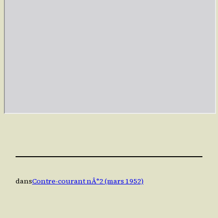
dans
Contre-courant nÂ°2 (mars 1952)