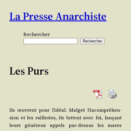
Aller
La Presse Anarchiste
au
contenu
Rechercher
Rechercher
Les Purs
Ils œuvrent pour l’i­déal. Mal­gré l’in­com­pré­hen­
sion et les raille­ries, ils luttent avec foi, lan­çant
leurs géné­reux appels par-des­sus les mares