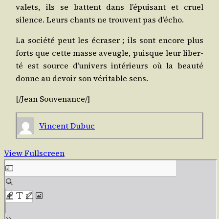
valets, ils se battent dans l’é­pui­sant et cruel
silence. Leurs chants ne trouvent pas d’écho.
La socié­té peut les écra­ser ; ils sont encore plus
forts que cette masse aveugle, puisque leur liber­
té est source d’u­ni­vers inté­rieurs où la beau­té
donne au devoir son véri­table sens.
[/​Jean
Sou­ve­nance
/​]
Vincent Dubuc
View Fullscreen