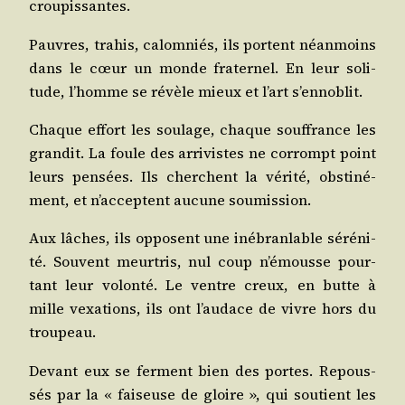
croupissantes.
Pauvres, tra­his, calom­niés, ils portent néan­moins
dans le cœur un monde fra­ter­nel. En leur soli­
tude, l’homme se révèle mieux et l’art s’ennoblit.
Chaque effort les sou­lage, chaque souf­france les
gran­dit. La foule des arri­vistes ne cor­rompt point
leurs pen­sées. Ils cherchent la véri­té, obs­ti­né­
ment, et n’ac­ceptent aucune soumission.
Aux lâches, ils opposent une inébran­lable séré­ni­
té. Sou­vent meur­tris, nul coup n’é­mousse pour­
tant leur volon­té. Le ventre creux, en butte à
mille vexa­tions, ils ont l’au­dace de vivre hors du
troupeau.
Devant eux se ferment bien des portes. Repous­
sés par la « fai­seuse de gloire », qui sou­tient les