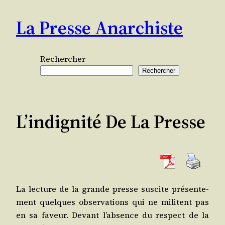
Aller
La Presse Anarchiste
au
contenu
Rechercher
Rechercher
L’indignité De La Presse
La lec­ture de la grande presse sus­cite pré­sen­te­
ment quelques obser­va­tions qui ne militent pas
en sa faveur. Devant l’ab­sence du res­pect de la