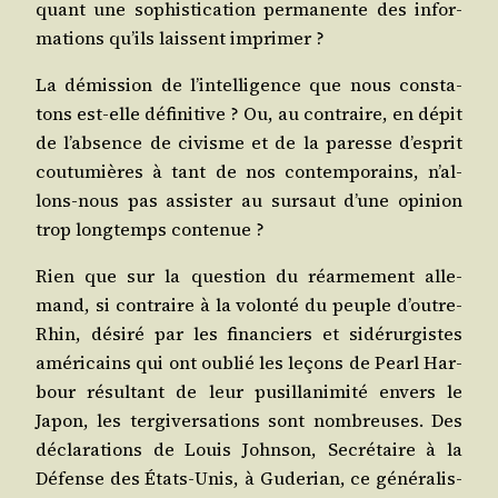
quant une sophis­ti­ca­tion per­ma­nente des infor­
ma­tions qu’ils laissent imprimer ?
La démis­sion de l’in­tel­li­gence que nous consta­
tons est-elle défi­ni­tive ? Ou, au contraire, en dépit
de l’ab­sence de civisme et de la paresse d’es­prit
cou­tu­mières à tant de nos contem­po­rains, n’al­
lons-nous pas assis­ter au sur­saut d’une opi­nion
trop long­temps contenue ?
Rien que sur la ques­tion du réar­me­ment alle­
mand, si contraire à la volon­té du peuple d’outre-
Rhin, dési­ré par les finan­ciers et sidé­rur­gistes
amé­ri­cains qui ont oublié les leçons de Pearl Har­
bour résul­tant de leur pusil­la­ni­mi­té envers le
Japon, les ter­gi­ver­sa­tions sont nom­breuses. Des
décla­ra­tions de Louis John­son, Secré­taire à la
Défense des États-Unis, à Gude­rian, ce géné­ra­lis­