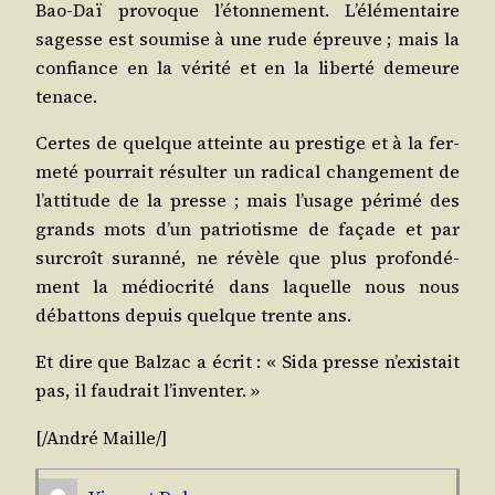
Bao-Daï pro­voque l’é­ton­ne­ment. L’élé­men­taire
sagesse est sou­mise à une rude épreuve ; mais la
confiance en la véri­té et en la liber­té demeure
tenace.
Certes de quelque atteinte au pres­tige et à la fer­
me­té pour­rait résul­ter un radi­cal chan­ge­ment de
l’at­ti­tude de la presse ; mais l’u­sage péri­mé des
grands mots d’un patrio­tisme de façade et par
sur­croît sur­an­né, ne révèle que plus pro­fon­dé­
ment la médio­cri­té dans laquelle nous nous
débat­tons depuis quelque trente ans.
Et dire que Bal­zac a écrit : « Sida presse n’exis­tait
pas, il fau­drait l’inventer. »
[/​André
Maille
/​]