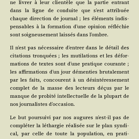
ne livrer à leur clien­tèle que la par­tie entrant
dans la ligne de conduite que s’est attri­buée
chaque direc­tion de jour­nal ; les élé­ments indis­
pen­sables à la for­ma­tion d’une opi­nion réflé­chie
sont soi­gneu­se­ment lais­sés dans l’ombre.
Il n’est pas néces­saire d’en­trer dans le détail des
cita­tions tron­quées ; les muti­la­tions et les défor­
ma­tions de textes sont d’une pra­tique cou­rante ;
les affir­ma­tions d’un jour démen­ties bru­ta­le­ment
par les faits, concourent à un dés­in­té­res­se­ment
com­plet de la masse des lec­teurs déçus par le
manque de pro­bi­té intel­lec­tuelle de la plu­part de
nos jour­na­listes d’occasion.
Le but pour­sui­vi par nos augures n’est-il pas de
com­plé­ter la léthar­gie réa­li­sée sur le plan syn­di­
cal, par celle de toute la popu­la­tion, en pra­ti­