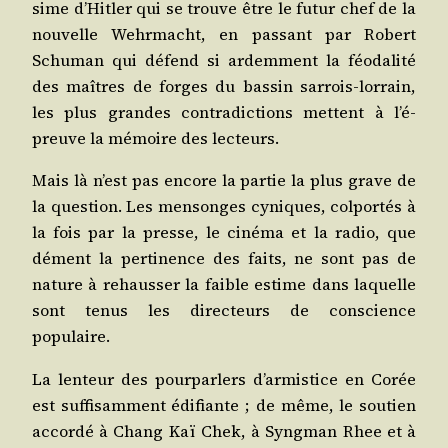
sime d’Hit­ler qui se trouve être le futur chef de la
nou­velle Wehr­macht, en pas­sant par Robert
Schu­man qui défend si ardem­ment la féo­da­li­té
des maîtres de forges du bas­sin sar­rois-lor­rain,
les plus grandes contra­dic­tions mettent à l’é­
preuve la mémoire des lecteurs.
Mais là n’est pas encore la par­tie la plus grave de
la ques­tion. Les men­songes cyniques, col­por­tés à
la fois par la presse, le ciné­ma et la radio, que
dément la per­ti­nence des faits, ne sont pas de
nature à rehaus­ser la faible estime dans laquelle
sont tenus les direc­teurs de conscience
populaire.
La len­teur des pour­par­lers d’ar­mis­tice en Corée
est suf­fi­sam­ment édi­fiante ; de même, le sou­tien
accor­dé à Chang Kaï Chek, à Syng­man Rhee et à