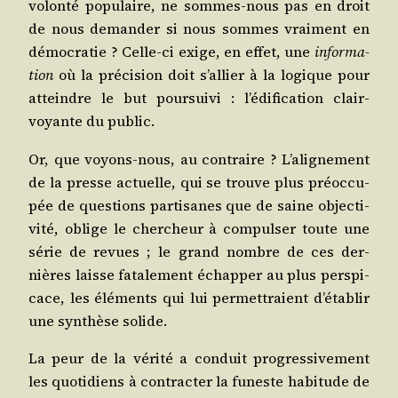
volon­té popu­laire, ne sommes-nous pas en droit
de nous deman­der si nous sommes vrai­ment en
démo­cra­tie ? Celle-ci exige, en effet, une
infor­ma­
tion
où la pré­ci­sion doit s’al­lier à la logique pour
atteindre le but pour­sui­vi : l’é­di­fi­ca­tion clair­
voyante du public.
Or, que voyons-nous, au contraire ? L’a­li­gne­ment
de la presse actuelle, qui se trouve plus pré­oc­cu­
pée de ques­tions par­ti­sanes que de saine objec­ti­
vi­té, oblige le cher­cheur à com­pul­ser toute une
série de revues ; le grand nombre de ces der­
nières laisse fata­le­ment échap­per au plus pers­pi­
cace, les élé­ments qui lui per­met­traient d’é­ta­blir
une syn­thèse solide.
La peur de la véri­té a conduit pro­gres­si­ve­ment
les quo­ti­diens à contrac­ter la funeste habi­tude de