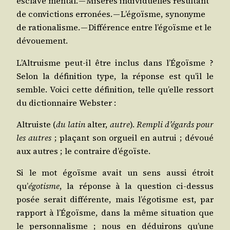
esclave men­tal. — Misères indi­vi­duelles résul­tant
de convic­tions erro­nées. — L’é­goïsme, syno­nyme
de ratio­na­lisme. — Dif­fé­rence entre l’é­goïsme et le
dévouement.
L’Al­truisme peut-il être inclus dans l’É­goïsme ?
Selon la défi­ni­tion type, la réponse est qu’il le
semble. Voi­ci cette défi­ni­tion, telle qu’elle res­sort
du dic­tion­naire Webster :
Altruiste
(
du latin
alter,
autre
).
Rem­pli d’é­gards pour
les autres
; pla­çant son orgueil en autrui ; dévoué
aux autres ; le contraire d’égoïste.
Si le mot
égoïsme
avait un sens aus­si étroit
qu’
égo­tisme
, la réponse à la ques­tion ci-des­sus
posée serait dif­fé­rente, mais l’é­go­tisme est, par
rap­port à l’É­goïsme, dans la même situa­tion que
le per­son­na­lisme ; nous en dédui­rons qu’une