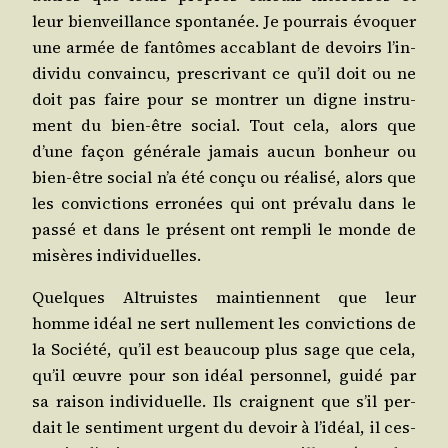
leur bien­veillance spon­ta­née. Je pour­rais évo­quer
une armée de fan­tômes acca­blant de devoirs l’in­
di­vi­du convain­cu, pres­cri­vant ce qu’il doit ou ne
doit pas faire pour se mon­trer un digne ins­tru­
ment du bien-être social. Tout cela, alors que
d’une façon géné­rale jamais aucun bon­heur ou
bien-être social n’a été conçu ou réa­li­sé, alors que
les convic­tions erro­nées qui ont pré­va­lu dans le
pas­sé et dans le pré­sent ont rem­pli le monde de
misères individuelles.
Quelques Altruistes main­tiennent que leur
homme idéal ne sert nul­le­ment les convic­tions de
la Socié­té, qu’il est beau­coup plus sage que cela,
qu’il œuvre pour son idéal per­son­nel, gui­dé par
sa rai­son indi­vi­duelle. Ils craignent que s’il per­
dait le sen­ti­ment urgent du devoir à l’i­déal, il ces­