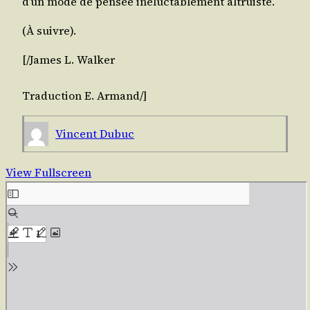
d’un mode de pen­sée iné­luc­ta­ble­ment altruiste.
(À suivre).
[/​James L.
Wal­ker
Tra­duc­tion E. Armand/]
Vincent Dubuc
View Fullscreen