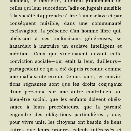
bon­heur, le bien-être, dif­fèrent gran­de­ment de
celles qui leur suc­cèdent. Jadis on jugeait nui­sible
à la socié­té d’ap­prendre à lire à un esclave et par
consé­quent nui­sible, dans une com­mu­nau­té
escla­va­giste, la pré­sence d’un homme libre qui,
obéis­sant à ses incli­nai­sons géné­reuses, se
hasar­dait à ins­truire un esclave intel­li­gent et
méri­tant. Ceux qui s’in­cli­naient devant cette
convic­tion sociale — qui était la leur, d’ailleurs —
par­ta­geaient ce qui a été depuis recon­nu comme
une mal­fai­sante erreur. De nos jours, les convic­
tions régnantes sont que les droits conju­gaux
d’une per­sonne sur une autre contri­buent au
bien-être social, que les enfants doivent obéis­
sance à leurs pro­créa­teurs, que la paren­té
engendre des obli­ga­tions par­ti­cu­lières ; que,
pour vivre unis, les citoyens ont besoin de liens
autres que leurs propres cal­culs inté­res­sés et