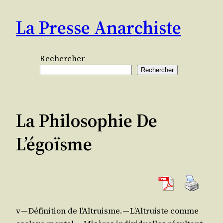
Aller
La Presse Anarchiste
au
contenu
Rechercher
Rechercher
La Philosophie De
L’égoïsme
v
— Défi­ni­tion de l’Al­truisme. — L’Al­truiste comme