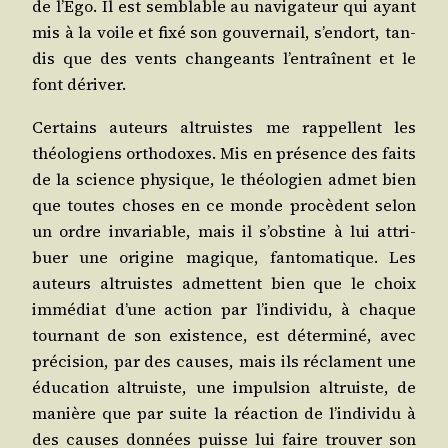
de l’E­go. Il est sem­blable au navi­ga­teur qui ayant
mis à la voile et fixé son gou­ver­nail, s’en­dort, tan­
dis que des vents chan­geants l’en­traînent et le
font dériver.
Cer­tains auteurs altruistes me rap­pellent les
théo­lo­giens ortho­doxes. Mis en pré­sence des faits
de la science phy­sique, le théo­lo­gien admet bien
que toutes choses en ce monde pro­cèdent selon
un ordre inva­riable, mais il s’obs­tine à lui attri­
buer une ori­gine magique, fan­to­ma­tique. Les
auteurs altruistes admettent bien que le choix
immé­diat d’une action par l’in­di­vi­du, à chaque
tour­nant de son exis­tence, est déter­mi­né, avec
pré­ci­sion, par des causes, mais ils réclament une
édu­ca­tion altruiste, une impul­sion altruiste, de
manière que par suite la réac­tion de l’in­di­vi­du à
des causes don­nées puisse lui faire trou­ver son