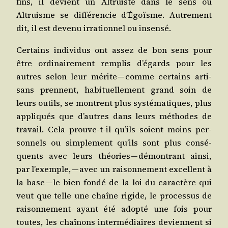
fins, il dévient un Altruiste dans le sens où
Altruisme se dif­fé­ren­cie d’É­goïsme. Autre­ment
dit, il est deve­nu irra­tion­nel ou insensé.
Cer­tains indi­vi­dus ont assez de bon sens pour
être ordi­nai­re­ment rem­plis d’é­gards pour les
autres selon leur mérite — comme cer­tains arti­
sans prennent, habi­tuel­le­ment grand soin de
leurs outils, se montrent plus sys­té­ma­tiques, plus
appli­qués que d’autres dans leurs méthodes de
tra­vail. Cela prouve-t-il qu’ils soient moins per­
son­nels ou sim­ple­ment qu’ils sont plus consé­
quents avec leurs théo­ries — démon­trant ain­si,
par l’exemple, — avec un rai­son­ne­ment excellent à
la base — le bien fon­dé de la loi du carac­tère qui
veut que telle une chaîne rigide, le pro­ces­sus de
rai­son­ne­ment ayant été adop­té une fois pour
toutes, les chaî­nons inter­mé­diaires deviennent si