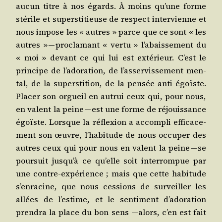
aucun titre à nos égards. À moins qu’une forme
sté­rile et super­sti­tieuse de res­pect inter­vienne et
nous impose les « autres » parce que ce sont « les
autres » — pro­cla­mant « ver­tu » l’a­bais­se­ment du
« moi » devant ce qui lui est exté­rieur. C’est le
prin­cipe de l’a­do­ra­tion, de l’as­ser­vis­se­ment men­
tal, de la super­sti­tion, de la pen­sée anti-égoïste.
Pla­cer son orgueil en autrui ceux qui, pour nous,
en valent la peine — est une forme de réjouis­sance
égoïste. Lorsque la réflexion a accom­pli effi­ca­ce­
ment son œuvre, l’ha­bi­tude de nous occu­per des
autres ceux qui pour nous en valent la peine — se
pour­suit jus­qu’à ce qu’elle soit inter­rom­pue par
une contre-expé­rience ; mais que cette habi­tude
s’en­ra­cine, que nous ces­sions de sur­veiller les
allées de l’es­time, et le sen­ti­ment d’a­do­ra­tion
pren­dra la place du bon sens —alors, c’en est fait