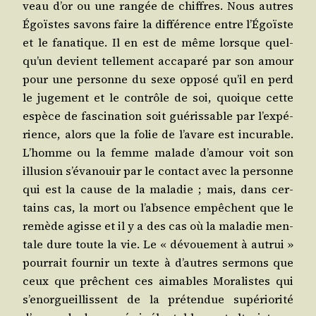
veau d’or ou une ran­gée de chiffres. Nous autres
Égoïstes savons faire la dif­fé­rence entre l’É­goïste
et le fana­tique. Il en est de même lorsque quel­
qu’un devient tel­le­ment acca­pa­ré par son amour
pour une per­sonne du sexe oppo­sé qu’il en perd
le juge­ment et le contrôle de soi, quoique cette
espèce de fas­ci­na­tion soit gué­ris­sable par l’ex­pé­
rience, alors que la folie de l’a­vare est incu­rable.
L’homme ou la femme malade d’a­mour voit son
illu­sion s’é­va­nouir par le contact avec la per­sonne
qui est la cause de la mala­die ; mais, dans cer­
tains cas, la mort ou l’ab­sence empêchent que le
remède agisse et il y a des cas où la mala­die men­
tale dure toute la vie. Le « dévoue­ment à autrui »
pour­rait four­nir un texte à d’autres ser­mons que
ceux que prêchent ces aimables Mora­listes qui
s’e­nor­gueillissent de la pré­ten­due supé­rio­ri­té