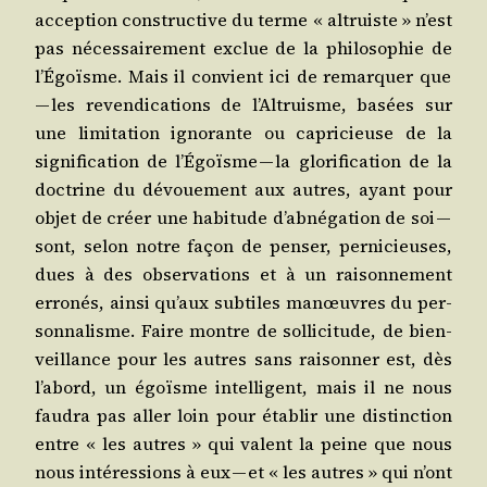
accep­tion construc­tive du terme « altruiste » n’est
pas néces­sai­re­ment exclue de la phi­lo­so­phie de
l’É­goïsme. Mais il convient ici de remar­quer que
— les reven­di­ca­tions de l’Al­truisme, basées sur
une limi­ta­tion igno­rante ou capri­cieuse de la
signi­fi­ca­tion de l’É­goïsme — la glo­ri­fi­ca­tion de la
doc­trine du dévoue­ment aux autres, ayant pour
objet de créer une habi­tude d’ab­né­ga­tion de soi —
sont, selon notre façon de pen­ser, per­ni­cieuses,
dues à des obser­va­tions et à un rai­son­ne­ment
erro­nés, ain­si qu’aux sub­tiles manœuvres du per­
son­na­lisme. Faire montre de sol­li­ci­tude, de bien­
veillance pour les autres sans rai­son­ner est, dès
l’a­bord, un égoïsme intel­li­gent, mais il ne nous
fau­dra pas aller loin pour éta­blir une dis­tinc­tion
entre « les autres » qui valent la peine que nous
nous inté­res­sions à eux — et « les autres » qui n’ont