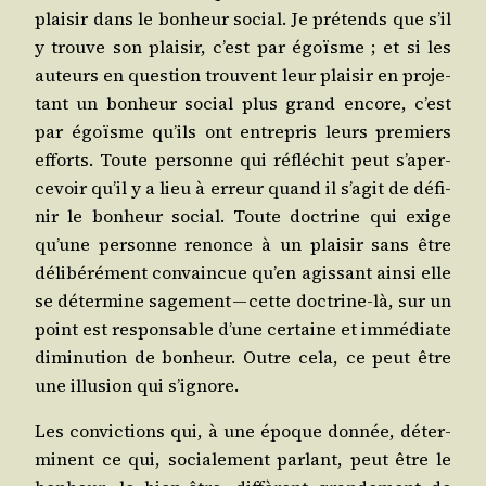
plai­sir dans le bon­heur social. Je pré­tends que s’il
y trouve son plai­sir, c’est par égoïsme ; et si les
auteurs en ques­tion trouvent leur plai­sir en pro­je­
tant un bon­heur social plus grand encore, c’est
par égoïsme qu’ils ont entre­pris leurs pre­miers
efforts. Toute per­sonne qui réflé­chit peut s’a­per­
ce­voir qu’il y a lieu à erreur quand il s’a­git de défi­
nir le bon­heur social. Toute doc­trine qui exige
qu’une per­sonne renonce à un plai­sir sans être
déli­bé­ré­ment convain­cue qu’en agis­sant ain­si elle
se déter­mine sage­ment — cette doc­trine-là, sur un
point est res­pon­sable d’une cer­taine et immé­diate
dimi­nu­tion de bon­heur. Outre cela, ce peut être
une illu­sion qui s’ignore.
Les convic­tions qui, à une époque don­née, déter­
minent ce qui, socia­le­ment par­lant, peut être le