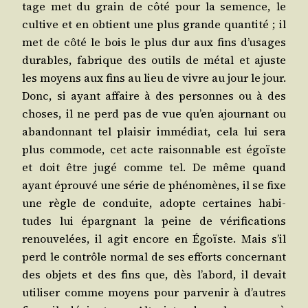
tage met du grain de côté pour la semence, le
cultive et en obtient une plus grande quan­ti­té ; il
met de côté le bois le plus dur aux fins d’u­sages
durables, fabrique des outils de métal et ajuste
les moyens aux fins au lieu de vivre au jour le jour.
Donc, si ayant affaire à des per­sonnes ou à des
choses, il ne perd pas de vue qu’en ajour­nant ou
aban­don­nant tel plai­sir immé­diat, cela lui sera
plus com­mode, cet acte rai­son­nable est égoïste
et doit être jugé comme tel. De même quand
ayant éprou­vé une série de phé­no­mènes, il se fixe
une règle de conduite, adopte cer­taines habi­
tudes lui épar­gnant la peine de véri­fi­ca­tions
renou­ve­lées, il agit encore en Égoïste. Mais s’il
perd le contrôle nor­mal de ses efforts concer­nant
des objets et des fins que, dès l’a­bord, il devait
uti­li­ser comme moyens pour par­ve­nir à d’autres