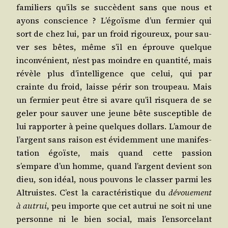
fami­liers qu’ils se suc­cèdent sans que nous et
ayons conscience ? L’é­goïsme d’un fer­mier qui
sort de chez lui, par un froid rigou­reux, pour sau­
ver ses bêtes, même s’il en éprouve quelque
incon­vé­nient, n’est pas moindre en quan­ti­té, mais
révèle plus d’in­tel­li­gence que celui, qui par
crainte du froid, laisse périr son trou­peau. Mais
un fer­mier peut être si avare qu’il ris­que­ra de se
geler pour sau­ver une jeune bête sus­cep­tible de
lui rap­por­ter à peine quelques dol­lars. L’a­mour de
l’argent sans rai­son est évi­dem­ment une mani­fes­
ta­tion égoïste, mais quand cette pas­sion
s’empare d’un homme, quand l’argent devient son
dieu, son idéal, nous pou­vons le clas­ser par­mi les
Altruistes. C’est la carac­té­ris­tique du
dévoue­ment
à autrui
, peu importe que cet autrui ne soit ni une
per­sonne ni le bien social, mais l’en­sor­ce­lant