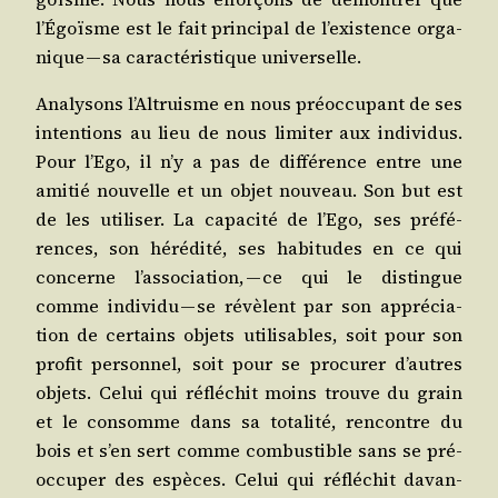
l’É­goïsme est le fait prin­ci­pal de l’exis­tence orga­
nique — sa carac­té­ris­tique universelle.
Ana­ly­sons l’Al­truisme en nous pré­oc­cu­pant de ses
inten­tions au lieu de nous limi­ter aux indi­vi­dus.
Pour l’E­go, il n’y a pas de dif­fé­rence entre une
ami­tié nou­velle et un objet nou­veau. Son but est
de les uti­li­ser. La capa­ci­té de l’E­go, ses pré­fé­
rences, son héré­di­té, ses habi­tudes en ce qui
concerne l’as­so­cia­tion, — ce qui le dis­tingue
comme indi­vi­du — se révèlent par son appré­cia­
tion de cer­tains objets uti­li­sables, soit pour son
pro­fit per­son­nel, soit pour se pro­cu­rer d’autres
objets. Celui qui réflé­chit moins trouve du grain
et le consomme dans sa tota­li­té, ren­contre du
bois et s’en sert comme com­bus­tible sans se pré­
oc­cu­per des espèces. Celui qui réflé­chit davan­