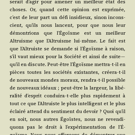
se­rait d’a­gir pour ame­ner un meilleur état des
choses. Or, quand cette opi­nion est expri­mée,
c’est de leur part un défi insi­dieux, sinon incons­
cient, qu’ils nous lancent, pour que nous leur
démon­trions que l’É­goïsme est un meilleur
Altruisme que l’Al­truisme lui-même. Le fait est
que l’Al­truiste se demande si l’É­goïsme à rai­son,
s’il vaut mieux pour la Socié­té et ain­si de suite —
qu’il en dis­cute. Peut-être l’É­goïsme met­tra-t-il en
pièces toutes les socié­tés exis­tantes, crée­ra-t-il
de nou­veaux mondes moraux, ren­dra-t-il pos­sible
de nou­veaux idéaux ; peut-être la lar­geur, la libé­
ra­li­té d’es­prit condui­ra-t-elle plus rapi­de­ment à
tout ce que l’Al­truiste le plus intel­li­gent et le plus
éclai­ré attend du sen­ti­ment du devoir ? Quoi qu’il
en soit, nous autres Égoïstes, nous ne reven­di­
quons pas le droit à l’ex­pé­ri­men­ta­tion de l’É­
goïsme. Nous nous effor­çons de démon­trer que