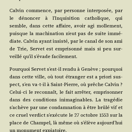
Cal­vin com­mence, par per­sonne inter­po­sée, par
le dénon­cer à l’In­qui­si­tion catho­lique, qui
semble, dans cette affaire, avoir agi mol­le­ment,
puisque la machi­na­tion n’eut pas de suite immé­
diate. Cal­vin ayant insis­té, par le canal de son ami
de Trie, Ser­vet est empri­son­né mais si peu sur­
veillé qu’il s’é­vade facilement.
Pour­quoi Ser­vet s’est-il ren­du à Genève ; pour­quoi
dans cette ville, où tout étran­ger est a prio­ri sus­
pect, s’en va-t-il à Saint-Pierre, où prêche Cal­vin ?
Celui-ci le recon­naît, le fait arrê­ter, empri­son­ner
dans des condi­tions inima­gi­nables. La tra­gé­die
s’a­chève par une condam­na­tion à être brû­lé vif et
ce cruel ver­dict s’exé­cute le 27 octobre 1553 sur la
place de Cham­pel, là même où s’é­lève aujourd’­hui
un monu­ment expiatoire.