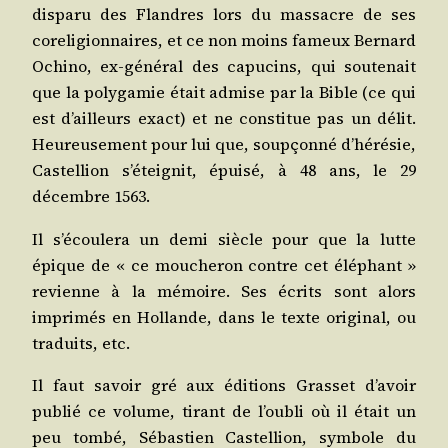
dis­pa­ru des Flandres lors du mas­sacre de ses
core­li­gion­naires, et ce non moins fameux Ber­nard
Ochi­no, ex-géné­ral des capu­cins, qui sou­te­nait
que la poly­ga­mie était admise par la Bible (ce qui
est d’ailleurs exact) et ne consti­tue pas un délit.
Heu­reu­se­ment pour lui que, soup­çon­né d’hé­ré­sie,
Cas­tel­lion s’é­tei­gnit, épui­sé, à 48 ans, le 29
décembre 1563.
Il s’é­cou­le­ra un demi siècle pour que la lutte
épique de « ce mou­che­ron contre cet élé­phant »
revienne à la mémoire. Ses écrits sont alors
impri­més en Hol­lande, dans le texte ori­gi­nal, ou
tra­duits, etc.
Il faut savoir gré aux édi­tions Gras­set d’a­voir
publié ce volume, tirant de l’ou­bli où il était un
peu tom­bé, Sébas­tien Cas­tel­lion, sym­bole du