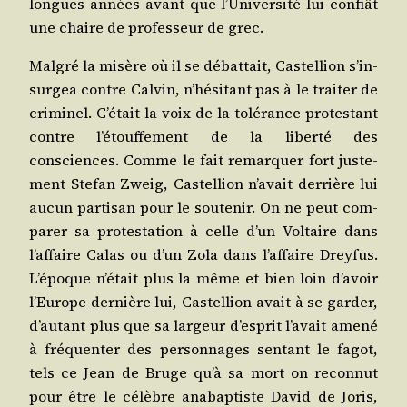
longues années avant que l’U­ni­ver­si­té lui confiât
une chaire de pro­fes­seur de grec.
Mal­gré la misère où il se débat­tait, Cas­tel­lion s’in­
sur­gea contre Cal­vin, n’hé­si­tant pas à le trai­ter de
cri­mi­nel. C’é­tait la voix de la tolé­rance pro­tes­tant
contre l’é­touf­fe­ment de la liber­té des
consciences. Comme le fait remar­quer fort jus­te­
ment Ste­fan Zweig, Cas­tel­lion n’a­vait der­rière lui
aucun par­ti­san pour le sou­te­nir. On ne peut com­
pa­rer sa pro­tes­ta­tion à celle d’un Vol­taire dans
l’af­faire Calas ou d’un Zola dans l’af­faire Drey­fus.
L’é­poque n’é­tait plus la même et bien loin d’a­voir
l’Eu­rope der­nière lui, Cas­tel­lion avait à se gar­der,
d’au­tant plus que sa lar­geur d’es­prit l’a­vait ame­né
à fré­quen­ter des per­son­nages sen­tant le fagot,
tels ce Jean de Bruge qu’à sa mort on recon­nut
pour être le célèbre ana­bap­tiste David de Joris,