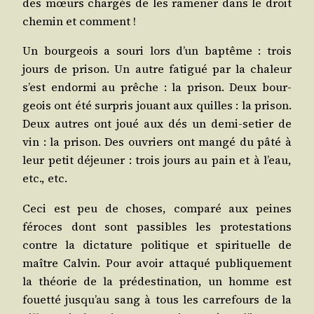
des mœurs char­gés de les rame­ner dans le droit
che­min et comment !
Un bour­geois a sou­ri lors d’un bap­tême : trois
jours de pri­son. Un autre fati­gué par la cha­leur
s’est endor­mi au prêche : la pri­son. Deux bour­
geois ont été sur­pris jouant aux quilles : la pri­son.
Deux autres ont joué aux dés un demi-setier de
vin : la pri­son. Des ouvriers ont man­gé du pâté à
leur petit déjeu­ner : trois jours au pain et à l’eau,
etc., etc.
Ceci est peu de choses, com­pa­ré aux peines
féroces dont sont pas­sibles les pro­tes­ta­tions
contre la dic­ta­ture poli­tique et spi­ri­tuelle de
maître Cal­vin. Pour avoir atta­qué publi­que­ment
la théo­rie de la pré­des­ti­na­tion, un homme est
fouet­té jus­qu’au sang à tous les car­re­fours de la