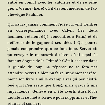
entré en conflit avec les auto­ri­tés et de se réfu­
gier à Vienne (Isère) où il devient méde­cin de l’ar­
che­vêque Paulmier.
Qui sau­ra jamais com­ment l’i­dée lui vint d’en­trer
en cor­res­pon­dance avec Cal­vin (les deux
hommes s’é­taient déjà. ren­con­trés à Paris) et de
s’ef­for­cer de le gagner à ses idées ? Qui pour­ra
jamais com­prendre qu’à ce fana­tique, Ser­vet ait
pu envoyer le manus­crit du livre où il sapait le
fameux dogme de la Tri­ni­té ? C’é­tait se jeter dans
la gueule du loup. La réponse ne se fera pas
attendre. Ser­vet a bien pu faire impri­mer secrè­te­
ment son livre à mille exem­plaires (si peu dis­tri­
bué qu’il n’en reste que trois), mais grâce à une
impru­dence, Genève en a été aver­ti. Aus­si­tôt le
dic­ta­teur se met à l’œuvre pour sup­pri­mer et l’hé­
ré­tique et son livre.