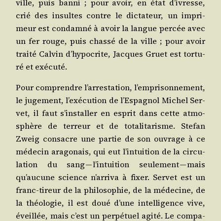
ville, puis ban­ni ; pour avoir, en état d’i­vresse,
crié des insultes contre le dic­ta­teur, un impri­
meur est condam­né à avoir la langue per­cée avec
un fer rouge, puis chas­sé de la ville ; pour avoir
trai­té Cal­vin d’hy­po­crite, Jacques Gruet est tor­tu­
ré et exécuté.
Pour com­prendre l’ar­res­ta­tion, l’emprisonnement,
le juge­ment, l’exé­cu­tion de l’Es­pa­gnol Michel Ser­
vet, il faut s’ins­tal­ler en esprit dans cette atmo­
sphère de ter­reur et de tota­li­ta­risme. Ste­fan
Zweig consacre une par­tie de son ouvrage à ce
méde­cin ara­go­nais, qui eut l’in­tui­tion de la cir­cu­
la­tion du sang — l’in­tui­tion seule­ment — mais
qu’au­cune science n’ar­ri­va à fixer. Ser­vet est un
franc-tireur de la phi­lo­so­phie, de la méde­cine, de
la théo­lo­gie, il est doué d’une intel­li­gence vive,
éveillée, mais c’est un per­pé­tuel agi­té. Le com­pa­