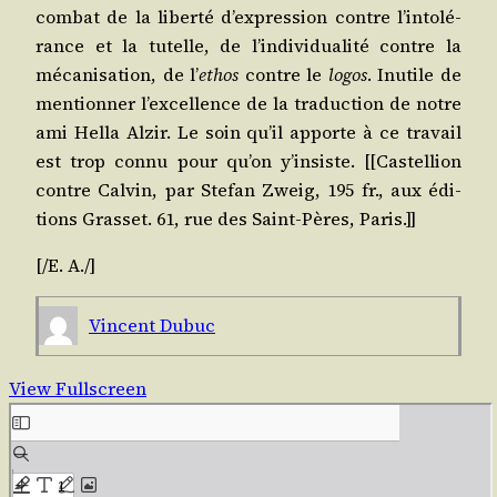
com­bat de la liber­té d’ex­pres­sion contre l’in­to­lé­
rance et la tutelle, de l’in­di­vi­dua­li­té contre la
méca­ni­sa­tion, de l’
ethos
contre le
logos
. Inutile de
men­tion­ner l’ex­cel­lence de la tra­duc­tion de notre
ami Hel­la Alzir. Le soin qu’il apporte à ce tra­vail
est trop connu pour qu’on y’in­siste. [[
Cas­tel­lion
contre Cal­vin
, par Ste­fan Zweig, 195 fr., aux édi­
tions Gras­set. 61, rue des Saint-Pères, Paris.]]
[/​E. A./]
Vincent Dubuc
View Fullscreen