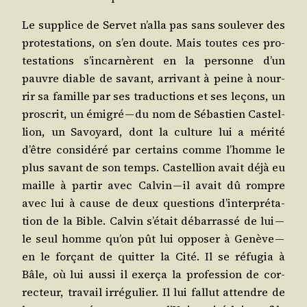
Le sup­plice de Ser­vet n’al­la pas sans sou­le­ver des
pro­tes­ta­tions, on s’en doute. Mais toutes ces pro­
tes­ta­tions s’in­car­nèrent en la per­sonne d’un
pauvre diable de savant, arri­vant à peine à nour­
rir sa famille par ses tra­duc­tions et ses leçons, un
pros­crit, un émi­gré — du nom de Sébas­tien Cas­tel­
lion, un Savoyard, dont la culture lui a méri­té
d’être consi­dé­ré par cer­tains comme l’homme le
plus savant de son temps. Cas­tel­lion avait déjà eu
maille à par­tir avec Cal­vin — il avait dû rompre
avec lui à cause de deux ques­tions d’in­ter­pré­ta­
tion de la Bible. Cal­vin s’é­tait débar­ras­sé de lui —
le seul homme qu’on pût lui oppo­ser à Genève —
en le for­çant de quit­ter la Cité. Il se réfu­gia à
Bâle, où lui aus­si il exer­ça la pro­fes­sion de cor­
rec­teur, tra­vail irré­gu­lier. Il lui fal­lut attendre de