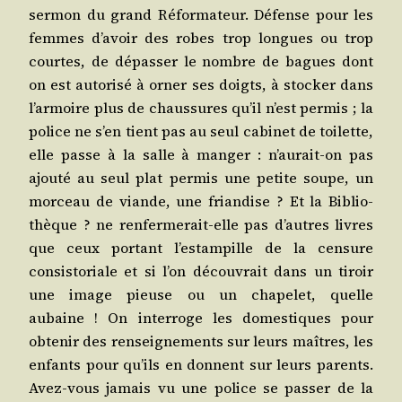
ser­mon du grand Réfor­ma­teur. Défense pour les
femmes d’a­voir des robes trop longues ou trop
courtes, de dépas­ser le nombre de bagues dont
on est auto­ri­sé à orner ses doigts, à sto­cker dans
l’ar­moire plus de chaus­sures qu’il n’est per­mis ; la
police ne s’en tient pas au seul cabi­net de toi­lette,
elle passe à la salle à man­ger : n’au­rait-on pas
ajou­té au seul plat per­mis une petite soupe, un
mor­ceau de viande, une frian­dise ? Et la Biblio­
thèque ? ne ren­fer­me­rait-elle pas d’autres livres
que ceux por­tant l’es­tam­pille de la cen­sure
consis­to­riale et si l’on décou­vrait dans un tiroir
une image pieuse ou un cha­pe­let, quelle
aubaine ! On inter­roge les domes­tiques pour
obte­nir des ren­sei­gne­ments sur leurs maîtres, les
enfants pour qu’ils en donnent sur leurs parents.
Avez-vous jamais vu une police se pas­ser de la