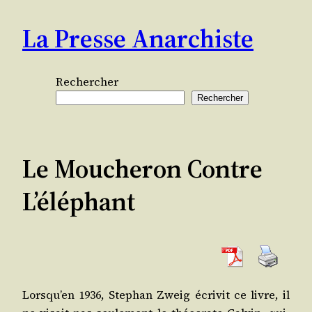
Aller
La Presse Anarchiste
au
contenu
Rechercher
Rechercher
Le Moucheron Contre
L’éléphant
Lors­qu’en 1936, Ste­phan Zweig écri­vit ce livre, il