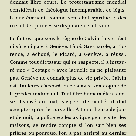
don­nait libre cours. Le pro­tes­tan­tisme mon­dial
consi­dé­rait ce théo­logue incom­pa­rable, ce légis­
la­teur émi­nent comme son chef spi­ri­tuel ; des
rois et des princes se dis­pu­taient sa faveur.
Le fait est que sous le règne de Cal­vin, la vie n’est
ni sûre ni gaie à Genève. Là où Sava­na­role, à Flo­
rence, a échoué, le Picard, à Genève, a réus­si.
Comme tout dic­ta­teur qui se res­pecte, il a ins­tau­
ré une « Ges­ta­po » avec laquelle on ne plai­sante
pas. Genève ne connaît plus de vie pri­vée. Cal­vin
est d’ailleurs d’ac­cord en cela avec son dogme de
la pré­des­ti­na­tion nul. Tout être humain étant cen­
sé dis­po­sé au mal, sus­pect de péché, il doit
accep­ter qu’on le sur­veille. À toute heure de jour
et de nuit, la police ecclé­sias­tique peut visi­ter les
mai­sons, se rendre compte si l’on sait bien ses
prières ou pour­quoi l’on a pas assis­té au der­nier