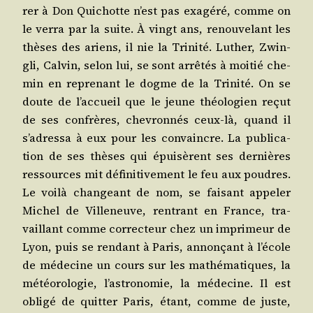
rer à Don Qui­chotte n’est pas exa­gé­ré, comme on
le ver­ra par la suite. À vingt ans, renou­ve­lant les
thèses des ariens, il nie la Tri­ni­té. Luther, Zwin­
gli, Cal­vin, selon lui, se sont arrê­tés à moi­tié che­
min en repre­nant le dogme de la Tri­ni­té. On se
doute de l’ac­cueil que le jeune théo­lo­gien reçut
de ses confrères, che­vron­nés ceux-là, quand il
s’a­dres­sa à eux pour les convaincre. La publi­ca­
tion de ses thèses qui épui­sèrent ses der­nières
res­sources mit défi­ni­ti­ve­ment le feu aux poudres.
Le voi­là chan­geant de nom, se fai­sant appe­ler
Michel de Vil­le­neuve, ren­trant en France, tra­
vaillant comme cor­rec­teur chez un impri­meur de
Lyon, puis se ren­dant à Paris, annon­çant à l’é­cole
de méde­cine un cours sur les mathé­ma­tiques, la
météo­ro­lo­gie, l’as­tro­no­mie, la méde­cine. Il est
obli­gé de quit­ter Paris, étant, comme de juste,