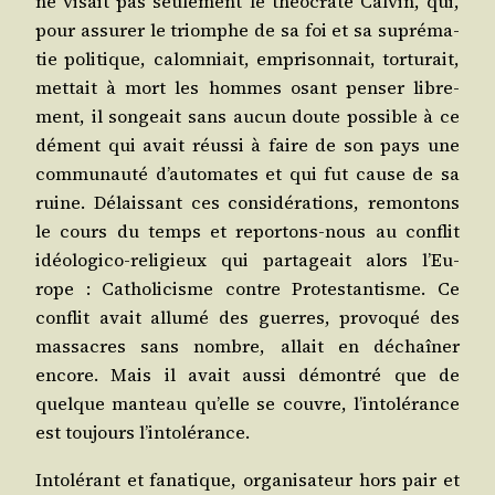
ne visait pas seule­ment le théo­crate Cal­vin, qui,
pour assu­rer le triomphe de sa foi et sa supré­ma­
tie poli­tique, calom­niait, empri­son­nait, tor­tu­rait,
met­tait à mort les hommes osant pen­ser libre­
ment, il son­geait sans aucun doute pos­sible à ce
dément qui avait réus­si à faire de son pays une
com­mu­nau­té d’au­to­mates et qui fut cause de sa
ruine. Délais­sant ces consi­dé­ra­tions, remon­tons
le cours du temps et repor­tons-nous au conflit
idéo­lo­gi­co-reli­gieux qui par­ta­geait alors l’Eu­
rope : Catho­li­cisme contre Pro­tes­tan­tisme. Ce
conflit avait allu­mé des guerres, pro­vo­qué des
mas­sacres sans nombre, allait en déchaî­ner
encore. Mais il avait aus­si démon­tré que de
quelque man­teau qu’elle se couvre, l’in­to­lé­rance
est tou­jours l’intolérance.
Into­lé­rant et fana­tique, orga­ni­sa­teur hors pair et