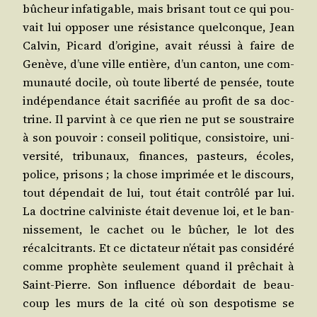
bûcheur infa­ti­gable, mais bri­sant tout ce qui pou­
vait lui oppo­ser une résis­tance quel­conque, Jean
Cal­vin, Picard d’o­ri­gine, avait réus­si à faire de
Genève, d’une ville entière, d’un can­ton, une com­
mu­nau­té docile, où toute liber­té de pen­sée, toute
indé­pen­dance était sacri­fiée au pro­fit de sa doc­
trine. Il par­vint à ce que rien ne put se sous­traire
à son pou­voir : conseil poli­tique, consis­toire, uni­
ver­si­té, tri­bu­naux, finances, pas­teurs, écoles,
police, pri­sons ; la chose impri­mée et le dis­cours,
tout dépen­dait de lui, tout était contrô­lé par lui.
La doc­trine cal­vi­niste était deve­nue loi, et le ban­
nis­se­ment, le cachet ou le bûcher, le lot des
récal­ci­trants. Et ce dic­ta­teur n’é­tait pas consi­dé­ré
comme pro­phète seule­ment quand il prê­chait à
Saint-Pierre. Son influence débor­dait de beau­
coup les murs de la cité où son des­po­tisme se