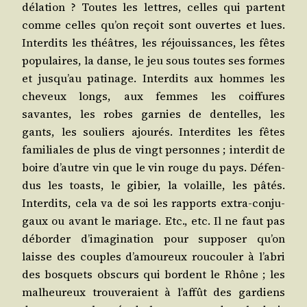
déla­tion ? Toutes les lettres, celles qui partent
comme celles qu’on reçoit sont ouvertes et lues.
Inter­dits les théâtres, les réjouis­sances, les fêtes
popu­laires, la danse, le jeu sous toutes ses formes
et jus­qu’au pati­nage. Inter­dits aux hommes les
che­veux longs, aux femmes les coif­fures
savantes, les robes gar­nies de den­telles, les
gants, les sou­liers ajou­rés. Inter­dites les fêtes
fami­liales de plus de vingt per­sonnes ; inter­dit de
boire d’autre vin que le vin rouge du pays. Défen­
dus les toasts, le gibier, la volaille, les pâtés.
Inter­dits, cela va de soi les rap­ports extra-conju­
gaux ou avant le mariage. Etc., etc. Il ne faut pas
débor­der d’i­ma­gi­na­tion pour sup­po­ser qu’on
laisse des couples d’a­mou­reux rou­cou­ler à l’a­bri
des bos­quets obs­curs qui bordent le Rhône ; les
mal­heu­reux trou­ve­raient à l’af­fût des gar­diens