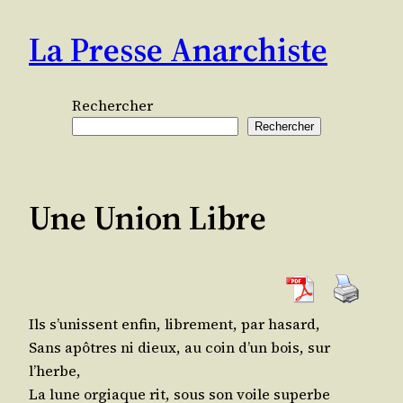
Aller
La Presse Anarchiste
au
contenu
Rechercher
Rechercher
Une Union Libre
Ils s’u­nissent enfin, libre­ment, par hasard,
Sans apôtres ni dieux, au coin d’un bois, sur
l’herbe,
La lune orgiaque rit, sous son voile superbe