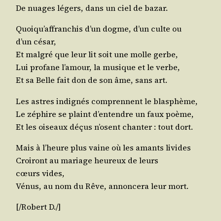
De nuages légers, dans un ciel de bazar.
Quoi­qu’af­fran­chis d’un dogme, d’un culte ou
d’un césar,
Et mal­gré que leur lit soit une molle gerbe,
Lui pro­fane l’a­mour, la musique et le verbe,
Et sa Belle fait don de son âme, sans art.
Les astres indi­gnés com­prennent le blasphème,
Le zéphire se plaint d’en­tendre un faux poème,
Et les oiseaux déçus n’osent chan­ter : tout dort.
Mais à l’heure plus vaine où les amants livides
Croi­ront au mariage heu­reux de leurs
cœurs vides,
Vénus, au nom du Rêve, annon­ce­ra leur mort.
[/​Robert D./]