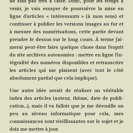
ne suis pas très à l’aise. Donc, pour les temps à
venir, je vais essayer de pour­suivre la mise en
ligne d’ar­ticles « inté­res­sants » (à mon sens) et
conti­nuer à publier les ver­sions images au fur et
à mesure des numé­ri­sa­tions, cette par­tie devant
prendre le des­sus sur le long cours. À terme j’ai­
me­rai peut-être faire quelque chose dans l’es­prit
du site archives auto­no­mies : mettre en ligne l’in­
té­gra­li­té des numé­ros dis­po­nibles et retrans­crire
les articles qui me plaisent (avec tout le côté
abso­lu­ment par­tial que cela implique).
Une autre idée serait de réa­li­ser un véri­table
index des articles (auteur, thème, date de publi­
ca­tion…), mais il va fal­loir que je me dérouille un
peu au niveau infor­ma­tique pour cela, mes
connais­sances sont vieillis­santes sur le sujet et je
dois me mettre à jour.