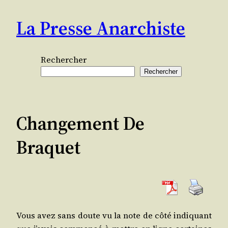
Aller
La Presse Anarchiste
au
contenu
Rechercher
Rechercher
Changement De
Braquet
Vous avez sans doute vu la note de côté indi­quant