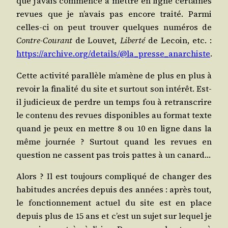
que j’avais com­men­cé à mettre en ligne cer­taines
revues que je n’avais pas encore trai­té. Par­mi
celles-ci on peut trou­ver quelques numé­ros de
Contre-Cou­rant
de Lou­vet,
Liber­té
de Lecoin, etc. :
https://archive.org/details/@la_presse_anarchiste
.
Cette acti­vi­té paral­lèle m’amène de plus en plus à
revoir la fina­li­té du site et sur­tout son inté­rêt. Est-
il judi­cieux de perdre un temps fou à retrans­crire
le conte­nu des revues dis­po­nibles au for­mat texte
quand je peux en mettre 8 ou 10 en ligne dans la
même jour­née ? Sur­tout quand les revues en
ques­tion ne cassent pas trois pattes à un canard…
Alors ? Il est tou­jours com­pli­qué de chan­ger des
habi­tudes ancrées depuis des années : après tout,
le fonc­tion­ne­ment actuel du site est en place
depuis plus de 15 ans et c’est un sujet sur lequel je