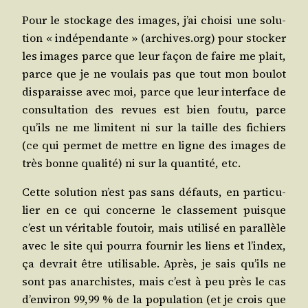
Pour le sto­ckage des images, j’ai choi­si une solu­
tion « indé­pen­dante » (archives.org) pour sto­cker
les images parce que leur façon de faire me plait,
parce que je ne vou­lais pas que tout mon bou­lot
dis­pa­raisse avec moi, parce que leur inter­face de
consul­ta­tion des revues est bien fou­tu, parce
qu’ils ne me limitent ni sur la taille des fichiers
(ce qui per­met de mettre en ligne des images de
très bonne qua­li­té) ni sur la quan­ti­té, etc.
Cette solu­tion n’est pas sans défauts, en par­ti­cu­
lier en ce qui concerne le clas­se­ment puisque
c’est un véri­table fou­toir, mais uti­li­sé en paral­lèle
avec le site qui pour­ra four­nir les liens et l’in­dex,
ça devrait être uti­li­sable. Après, je sais qu’ils ne
sont pas anar­chistes, mais c’est à peu près le cas
d’en­vi­ron 99,99 % de la popu­la­tion (et je crois que