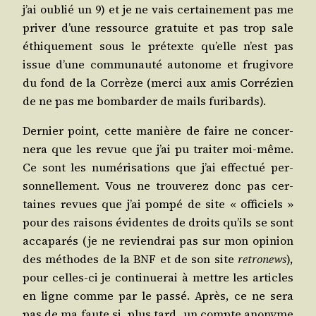
j’ai oublié un 9) et je ne vais cer­tai­ne­ment pas me
pri­ver d’une res­source gra­tuite et pas trop sale
éthi­que­ment sous le pré­texte qu’elle n’est pas
issue d’une com­mu­nau­té auto­nome et fru­gi­vore
du fond de la Cor­rèze (mer­ci aux amis Cor­ré­zien
de ne pas me bom­bar­der de mails furibards).
Der­nier point, cette manière de faire ne concer­
ne­ra que les revue que j’ai pu trai­ter moi-même.
Ce sont les numé­ri­sa­tions que j’ai effec­tué per­
son­nel­le­ment. Vous ne trou­ve­rez donc pas cer­
taines revues que j’ai pom­pé de site « offi­ciels »
pour des rai­sons évi­dentes de droits qu’ils se sont
acca­pa­rés (je ne revien­drai pas sur mon opi­nion
des méthodes de la BNF et de son site
retro­news
),
pour celles-ci je conti­nue­rai à mettre les articles
en ligne comme par le pas­sé. Après, ce ne sera
pas de ma faute si, plus tard, un compte ano­nyme