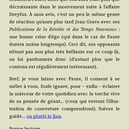
décrois­sante dans le mou­ve­ment suite à l’af­faire
Drey­fus. À mon avis, c’est un peu le même genre
de réac­tion qu’au­ra plus tard Jean Grave avec ses
Publi­ca­tions de la Révolte et des Temps Nou­veaux
:
une bonne crise d’é­go (qui dans le cas de Faure
dure­ra moins long­temps). Ceci dit, ses oppo­sants
n’é­tant pas non plus très brillants sur ce coup-là,
on lui par­don­ne­ra donc (d’au­tant plus que le
conte­nu est régu­liè­re­ment intéressant).
Bref, je vous laisse avec Faure, il consent à se
mêler à vous, foule ignare, pour – enfin – éclai­rer
la noir­ceur de votre quo­ti­dien avec la torche vive
de sa pen­sée de géant… (ceux qui ver­ront l’illus­
tra­tion de cou­ver­ture com­pren­dront). Sui­vez le
guide…
ou plu­tôt le lien
.
Bonne lec­ture