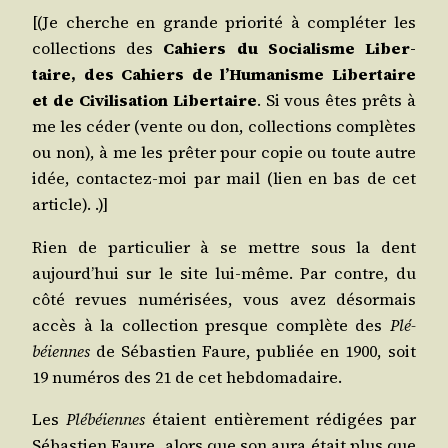
[(Je cherche en grande prio­ri­té à com­plé­ter les
col­lec­tions des
Cahiers du Socia­lisme Liber­
taire, des Cahiers de l’Humanisme Liber­taire
et de Civi­li­sa­tion Liber­taire
. Si vous êtes prêts à
me les céder (vente ou don, col­lec­tions com­plètes
ou non), à me les prê­ter pour copie ou toute autre
idée, contac­tez-moi par mail (lien en bas de cet
article). .)]
Rien de par­ti­cu­lier à se mettre sous la dent
aujourd’­hui sur le site lui-même. Par contre, du
côté revues numé­ri­sées, vous avez désor­mais
accès à la col­lec­tion presque com­plète des
Plé­
béiennes
de Sébas­tien Faure, publiée en 1900, soit
19 numé­ros des 21 de cet hebdomadaire.
Les
Plé­béiennes
étaient entiè­re­ment rédi­gées par
Sébas­tien Faure, alors que son aura était plus que