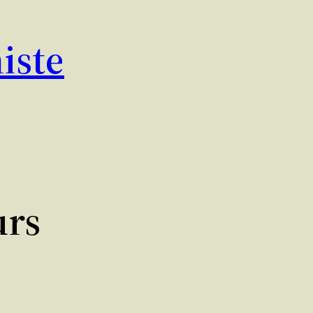
iste
urs