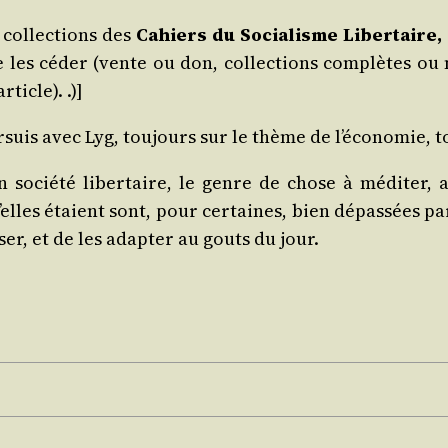
 col­lec­tions des
Cahiers du Socia­lisme Liber­taire
e les céder (vente ou don, col­lec­tions com­plètes ou
ticle). .)]
r­suis avec Lyg, tou­jours sur le thème de l’é­co­no­mie, 
 socié­té liber­taire, le genre de chose à médi­ter, a
lles étaient sont, pour cer­taines, bien dépas­sées par l
er, et de les adap­ter au gouts du jour.