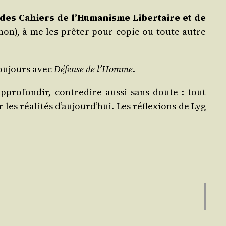
, des Cahiers de l’Humanisme Liber­taire et de
 non), à me les prê­ter pour copie ou toute autre
tou­jours avec
Défense de l’Homme
.
ppro­fon­dir, contre­dire aus­si sans doute : tout
es réa­li­tés d’au­jourd’­hui. Les réflexions de Lyg