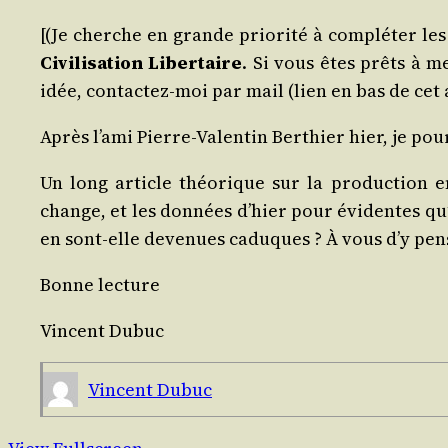
[(Je cherche en grande prio­ri­té à com­plé­ter les
Civi­li­sa­tion Liber­taire
. Si vous êtes prêts à m
idée, contac­tez-moi par mail (lien en bas de cet ar
Après l’a­mi Pierre-Valen­tin Ber­thier hier, je pou
Un long article théo­rique sur la pro­duc­tion en
change, et les don­nées d’hier pour évi­dentes qu’e
en sont-elle deve­nues caduques ? À vous d’y pen­s
Bonne lec­ture
Vincent Dubuc
Vincent Dubuc