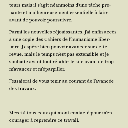
teurs mais il s’a­git néan­moins d’une tâche pre­
nante et mal­heu­reu­se­ment essen­tielle à faire
avant de pou­voir poursuivre.
Par­mi les nou­velles réjouis­santes, j’ai enfin accès
à une copie des Cahiers de l’hu­ma­nisme liber­
taire. J’es­père bien pou­voir avan­cer sur cette
revue, mais le temps n’est pas exten­sible et je
sou­haite avant tout réta­blir le site avant de trop
m’a­van­cer et m’éparpiller.
J’es­saie­rai de vous tenir au cou­rant de l’a­van­cée
des travaux.
Mer­ci à tous ceux qui m’ont contac­té pour m’en­
cou­ra­ger à reprendre ce travail.