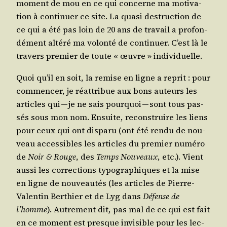
moment de mou en ce qui concerne ma moti­va­
tion à conti­nuer ce site. La qua­si des­truc­tion de
ce qui a été pas loin de 20 ans de tra­vail a pro­fon­
dé­ment alté­ré ma volon­té de conti­nuer. C’est là le
tra­vers pre­mier de toute « œuvre » individuelle.
Quoi qu’il en soit, la remise en ligne a reprit : pour
com­men­cer, je réat­tri­bue aux bons auteurs les
articles qui — je ne sais pour­quoi — sont tous pas­
sés sous mon nom. Ensuite, recons­truire les liens
pour ceux qui ont dis­pa­ru (ont été ren­du de nou­
veau acces­sibles les articles du pre­mier numé­ro
de
Noir & Rouge
, des
Temps Nou­veaux
, etc.). Vient
aus­si les cor­rec­tions typo­gra­phiques et la mise
en ligne de nou­veau­tés (les articles de Pierre-
Valen­tin Ber­thier et de Lyg dans
Défense de
l’homme
). Autre­ment dit, pas mal de ce qui est fait
en ce moment est presque invi­sible pour les lec­