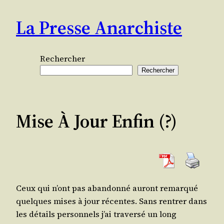
Aller
La Presse Anarchiste
au
contenu
Rechercher
Rechercher
Mise À Jour Enfin (?)
Ceux qui n’ont pas aban­don­né auront remar­qué
quelques mises à jour récentes. Sans ren­trer dans
les détails per­son­nels j’ai tra­ver­sé un long