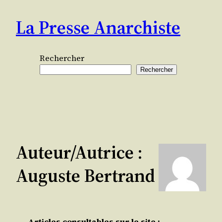
Aller
La Presse Anarchiste
au
contenu
Rechercher
Rechercher
Auteur/autrice :
Auguste Bertrand
Articles consultables sur le site :