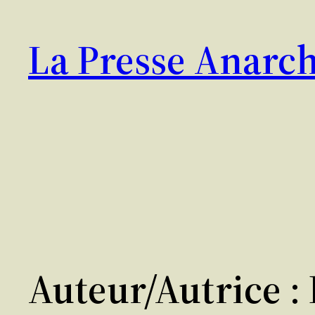
Aller
au
La Presse Anarch
contenu
Auteur/autrice :