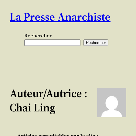
Aller
La Presse Anarchiste
au
contenu
Rechercher
Rechercher
Auteur/autrice :
Chai Ling
Articles consultables sur le site :