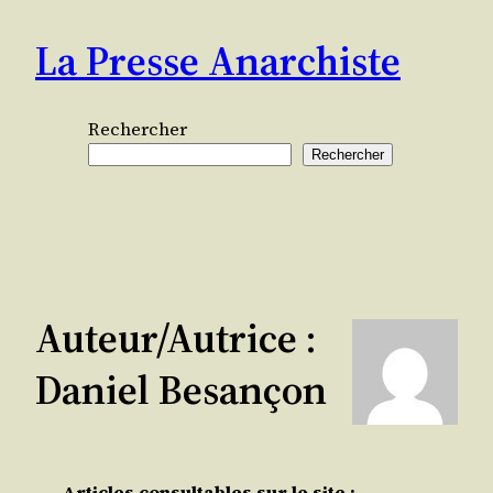
Aller
La Presse Anarchiste
au
contenu
Rechercher
Rechercher
Auteur/autrice :
Daniel Besançon
Articles consultables sur le site :