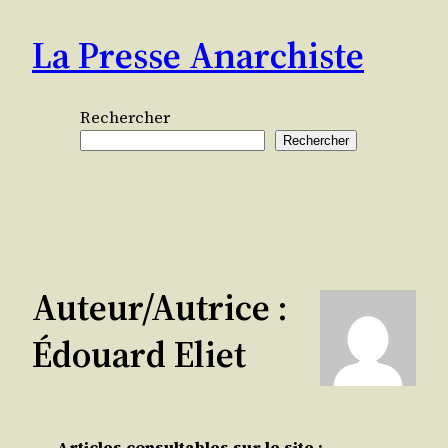
Aller
La Presse Anarchiste
au
contenu
Rechercher
Rechercher
Auteur/autrice :
Édouard Eliet
Articles consultables sur le site :