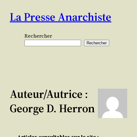
Aller
La Presse Anarchiste
au
contenu
Rechercher
Rechercher
Auteur/autrice :
George D. Herron
Articles consultables sur le site :