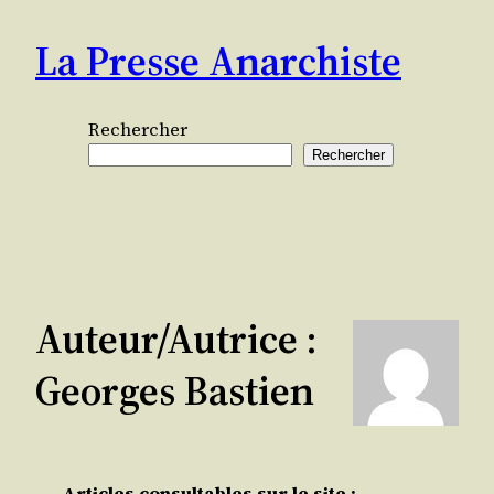
Aller
La Presse Anarchiste
au
contenu
Rechercher
Rechercher
Auteur/autrice :
Georges Bastien
Articles consultables sur le site :