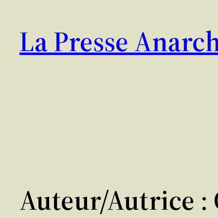
Aller
au
La Presse Anarch
contenu
Auteur/autrice :