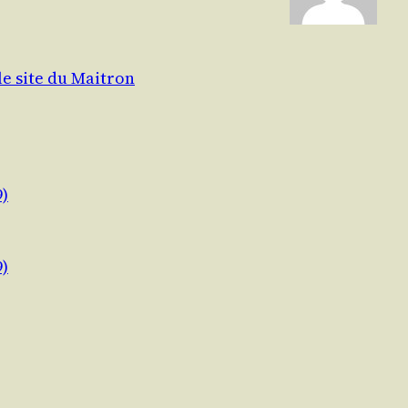
le site du Maitron
9)
9)