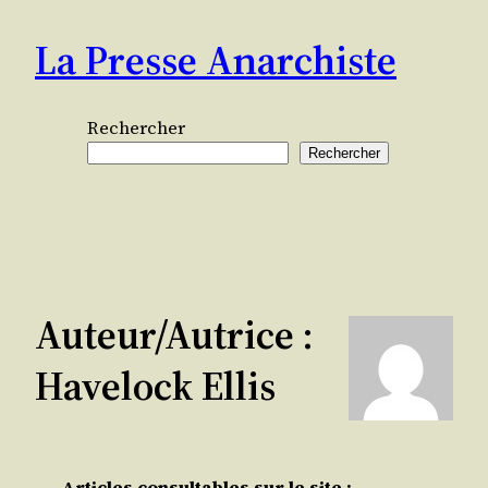
Aller
La Presse Anarchiste
au
contenu
Rechercher
Rechercher
Auteur/autrice :
Havelock Ellis
Articles consultables sur le site :