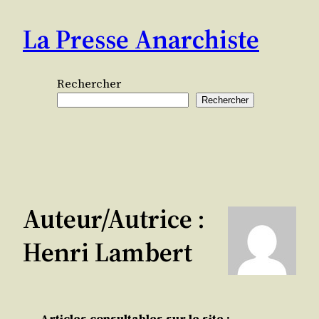
Aller
La Presse Anarchiste
au
contenu
Rechercher
Rechercher
Auteur/autrice :
Henri Lambert
Articles consultables sur le site :