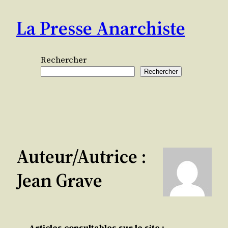
Aller
La Presse Anarchiste
au
contenu
Rechercher
Rechercher
Auteur/autrice :
Jean Grave
Articles consultables sur le site :