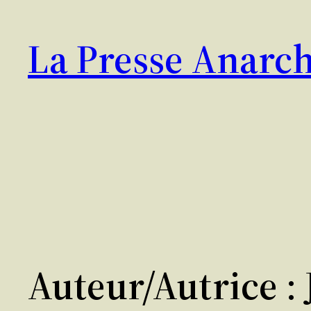
Aller
au
La Presse Anarch
contenu
Auteur/autrice :