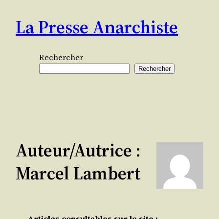
Aller
La Presse Anarchiste
au
contenu
Rechercher
Rechercher
Auteur/autrice :
Marcel Lambert
Articles consultables sur le site :