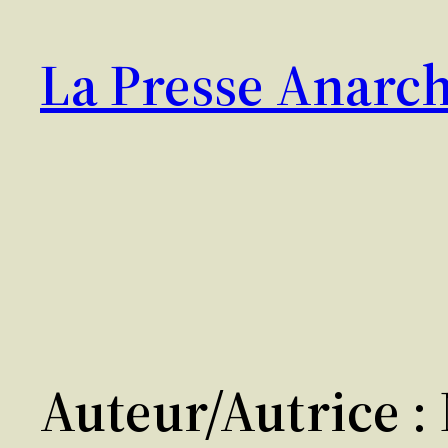
Aller
au
La Presse Anarch
contenu
Auteur/autrice :