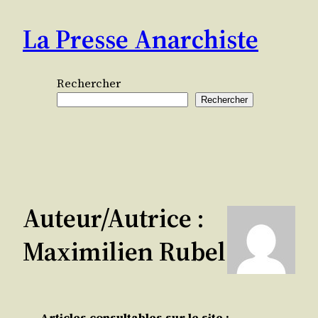
Aller
La Presse Anarchiste
au
contenu
Rechercher
Rechercher
Auteur/autrice :
Maximilien Rubel
Articles consultables sur le site :