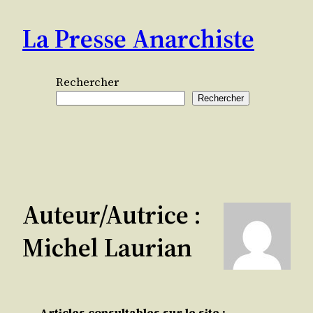
Aller
La Presse Anarchiste
au
contenu
Rechercher
Rechercher
Auteur/autrice :
Michel Laurian
Articles consultables sur le site :