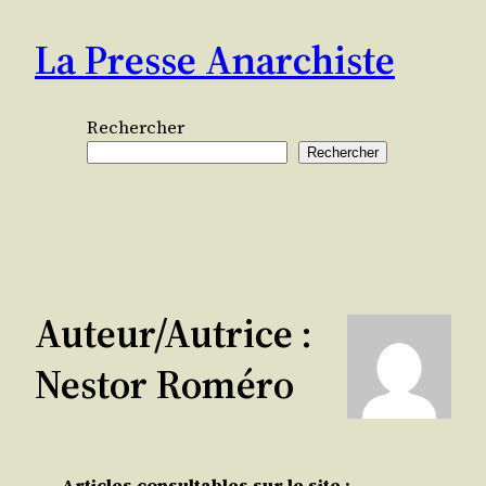
Aller
La Presse Anarchiste
au
contenu
Rechercher
Rechercher
Auteur/autrice :
Nestor Roméro
Articles consultables sur le site :