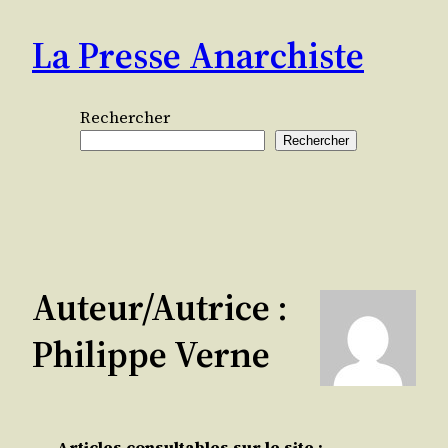
Aller
La Presse Anarchiste
au
contenu
Rechercher
Rechercher
Auteur/autrice :
Philippe Verne
Articles consultables sur le site :