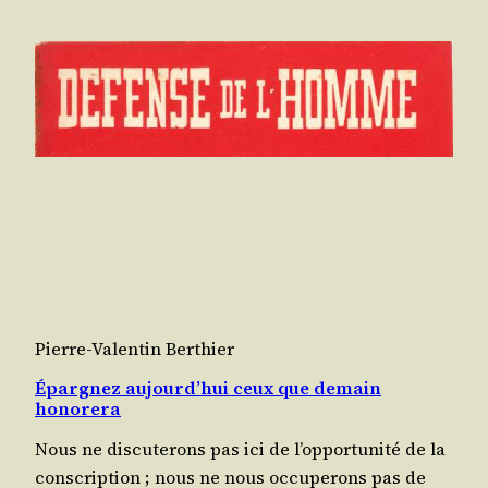
Pierre-Valentin Berthier
Épargnez aujourd’hui ceux que demain
honorera
Nous ne dis­cu­te­rons pas ici de l’op­por­tu­ni­té de la
conscrip­tion ; nous ne nous occu­pe­rons pas de