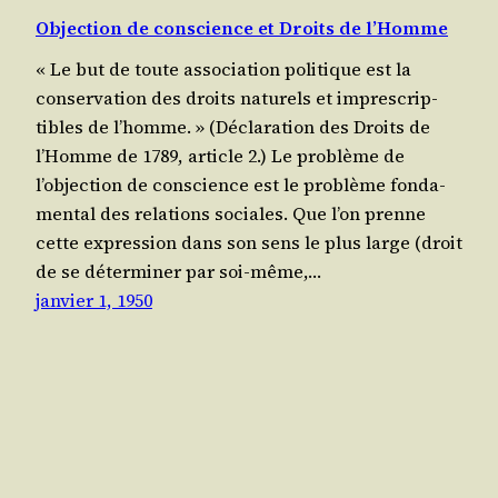
Objection de conscience et Droits de l’Homme
« Le but de toute asso­cia­tion poli­tique est la
conser­va­tion des droits natu­rels et impres­crip­
tibles de l’homme. » (Décla­ra­tion des Droits de
l’Homme de 1789, article 2.) Le pro­blème de
l’objection de conscience est le pro­blème fon­da­
men­tal des rela­tions sociales. Que l’on prenne
cette expres­sion dans son sens le plus large (droit
de se déter­mi­ner par soi-même,…
janvier 1, 1950