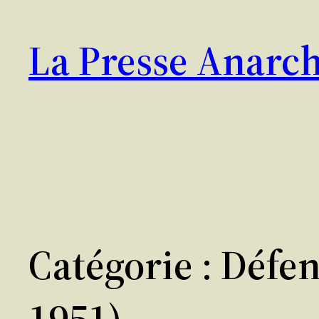
Aller
au
La Presse Anarch
contenu
Catégorie :
Défen
1951)