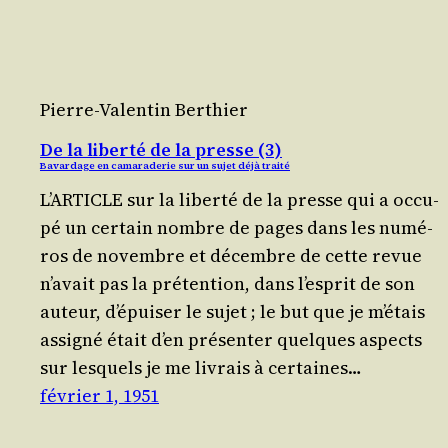
Pierre-Valentin Berthier
De la liberté de la presse (3)
Bavardage en camaraderie sur un sujet déjà traité
L’ARTICLE sur la liber­té de la presse qui a occu­
pé un cer­tain nombre de pages dans les numé­
ros de novembre et décembre de cette revue
n’a­vait pas la pré­ten­tion, dans l’es­prit de son
auteur, d’é­pui­ser le sujet ; le but que je m’é­tais
assi­gné était d’en pré­sen­ter quelques aspects
sur les­quels je me livrais à cer­taines…
février 1, 1951