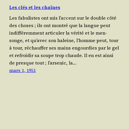
Les clés et les chaînes
Les fabu­listes ont mis l’ac­cent sur le double côté
des choses ; ils ont mon­tré que la langue peut
indif­fé­rem­ment arti­cu­ler la véri­té et le men­
songe, et qu’a­vec son haleine, l’homme peut, tour
à tour, réchauf­fer ses mains engour­dies par le gel
et refroi­dir sa soupe trop chaude. Il en est ain­si
de presque tout ; l’ar­se­nic, la…
mars 1, 1951