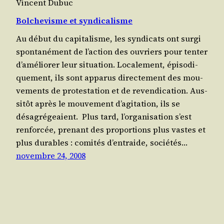
Vincent Dubuc
Bolchevisme et syndicalisme
Au début du capi­ta­lisme, les syn­di­cats ont sur­gi
spon­ta­né­ment de l’action des ouvriers pour ten­ter
d’améliorer leur situa­tion. Loca­le­ment, épi­so­di­
que­ment, ils sont appa­rus direc­te­ment des mou­
ve­ments de pro­tes­ta­tion et de reven­di­ca­tion. Aus­
si­tôt après le mou­ve­ment d’agitation, ils se
désagrégeaient. Plus tard, l’organisation s’est
ren­for­cée, pre­nant des pro­por­tions plus vastes et
plus durables : comi­tés d’entraide, socié­tés…
novembre 24, 2008