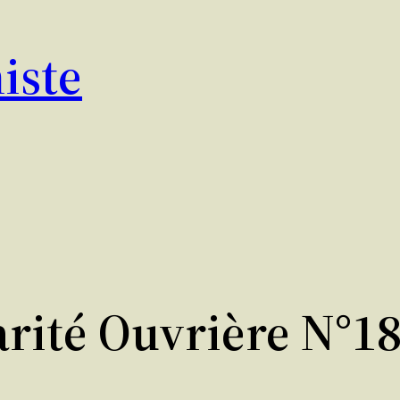
iste
arité Ouvrière N°1