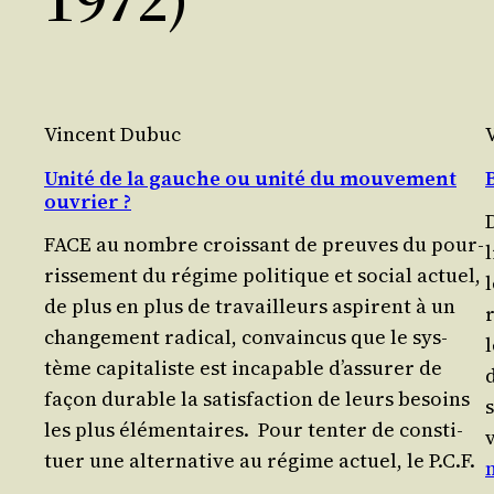
Vincent Dubuc
Unité de la gauche ou unité du mouvement
ouvrier ?
D
FACE au nombre crois­sant de preuves du pour­
ris­se­ment du régime poli­tique et social actuel,
l
de plus en plus de tra­vailleurs aspirent à un
r
chan­ge­ment radi­cal, convain­cus que le sys­
l
tème capi­ta­liste est inca­pable d’as­su­rer de
d
façon durable la satis­fac­tion de leurs besoins
s
les plus élémentaires. Pour ten­ter de consti­
tuer une alter­na­tive au régime actuel, le P.C.F.
…