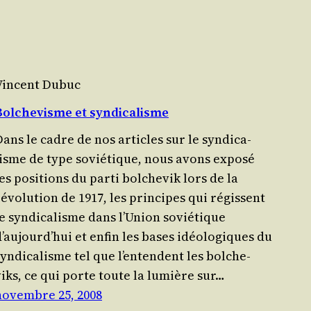
Vincent Dubuc
Bolchevisme et syndicalisme
ans le cadre de nos articles sur le syn­di­ca­
lisme de type sovié­tique, nous avons expo­sé
es posi­tions du par­ti bol­che­vik lors de la
évo­lu­tion de 1917, les prin­cipes qui régissent
e syn­di­ca­lisme dans l’Union sovié­tique
’aujourd’hui et enfin les bases idéo­lo­giques du
yn­di­ca­lisme tel que l’entendent les bol­che­
viks, ce qui porte toute la lumière sur…
novembre 25, 2008