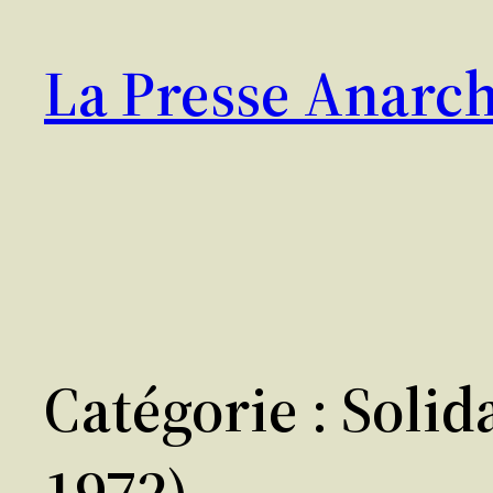
Aller
au
La Presse Anarch
contenu
Catégorie :
Solid
1972)