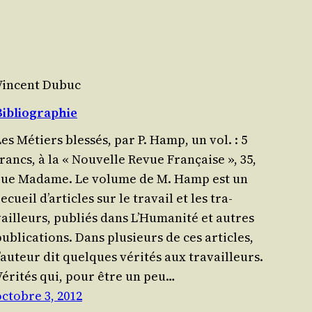
Vincent Dubuc
Bibliographie
es Métiers bles­sés, par P. Hamp, un vol. : 5
rancs, à la « Nou­velle Revue Fran­çaise », 35,
rue Madame. Le volume de M. Hamp est un
ecueil d’articles sur le tra­vail et les tra­
vailleurs, publiés dans L’Humanité et autres
publications. Dans plu­sieurs de ces articles,
’auteur dit quelques véri­tés aux tra­vailleurs.
Véri­tés qui, pour être un peu…
octobre 3, 2012