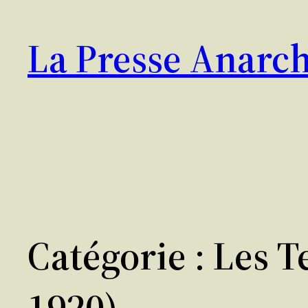
Aller
au
La Presse Anarch
contenu
Catégorie :
Les T
1920)