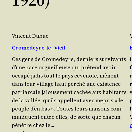
Vincent Dubuc
Cromedeyre-le- Vieil
Ces gens de Cro­me­deyre, der­niers sur­vi­vants
L
d’une race orgueilleuse qui pré­tend avoir
f
occu­pé jadis tout le pays céve­nole, mènent
dans leur vil­lage haut per­ché une exis­tence
r
patriar­cale jalou­se­ment cachée aux habi­tants
de la val­lée, qu’ils appellent avec mépris « le
peuple d’en bas ». Toutes leurs mai­sons com­
l
mu­niquent entre elles, de sorte que cha­cun
pénètre chez le…