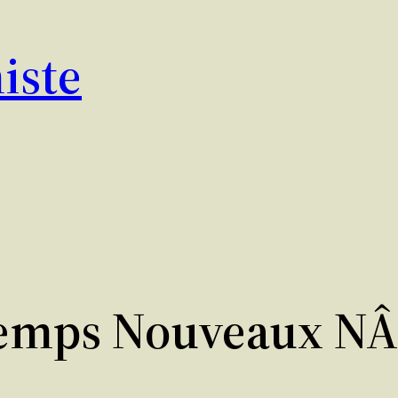
iste
emps Nouveaux NÂ°