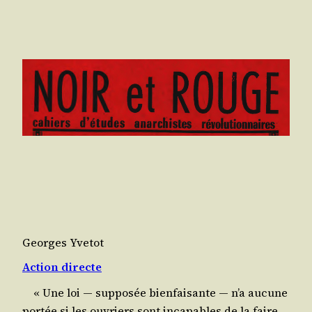
Georges Yvetot
Action directe
« Une loi ― sup­po­sée bien­fai­sante ― n’a aucune
por­tée si les ouvriers sont inca­pables de la faire