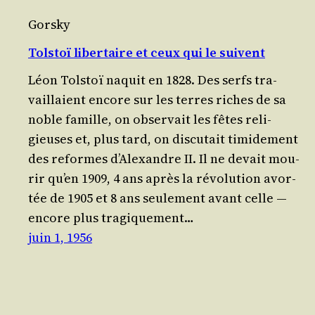
Gorsky
Tolstoï libertaire et ceux qui le suivent
Léon Tol­stoï naquit en 1828. Des serfs tra­
vaillaient encore sur les terres riches de sa
noble famille, on obser­vait les fêtes reli­
gieuses et, plus tard, on dis­cu­tait timi­de­ment
des reformes d’A­lexandre II. Il ne devait mou­
rir qu’en 1909, 4 ans après la révo­lu­tion avor­
tée de 1905 et 8 ans seule­ment avant celle ―
encore plus tra­gi­que­ment…
juin 1, 1956