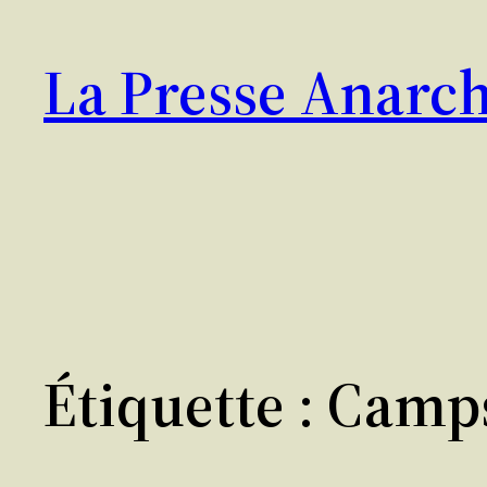
Aller
au
La Presse Anarch
contenu
Étiquette :
Camps