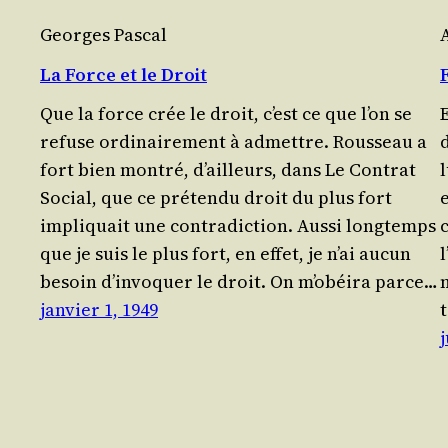
Georges Pascal
La Force et le Droit
F
Que la force crée le droit, c’est ce que l’on se
E
refuse ordi­nai­re­ment à admettre. Rous­seau a
d
fort bien mon­tré, d’ailleurs, dans Le Contrat
Social, que ce pré­ten­du droit du plus fort
impli­quait une contra­dic­tion. Aus­si long­temps
que je suis le plus fort, en effet, je n’ai aucun
l
besoin d’invoquer le droit. On m’obéira parce…
janvier 1, 1949
j