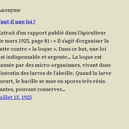
Anonyme
aut-il une loi ?
xtrait d’un rap­port publié dans l’Api­cul­teur
e mars 1925, page 81 : « Il s’a­git d’or­ga­ni­ser la
lutte contre « la loque ». Dans ce but, une loi
est indis­pen­sable et urgente… La loque est
cau­sée par des micro-orga­nismes, vivant dans
’in­tes­tin des larves de l’a­beille. Quand la larve
meurt, le bacille se mue en spores très résis­
tantes, pou­vant conser­ver…
uillet 15, 1925