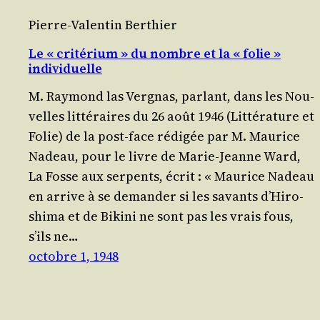
Pierre-Valentin Berthier
Le « critérium » du nombre et la « folie »
individuelle
M. Ray­mond las Ver­gnas, par­lant, dans les Nou­
velles lit­té­raires du 26 août 1946 (Lit­té­ra­ture et
Folie) de la post-face rédi­gée par M. Mau­rice
Nadeau, pour le livre de Marie-Jeanne Ward,
La Fosse aux ser­pents, écrit : « Mau­rice Nadeau
en arrive à se deman­der si les savants d’Hi­ro­
shi­ma et de Biki­ni ne sont pas les vrais fous,
s’ils ne…
octobre 1, 1948