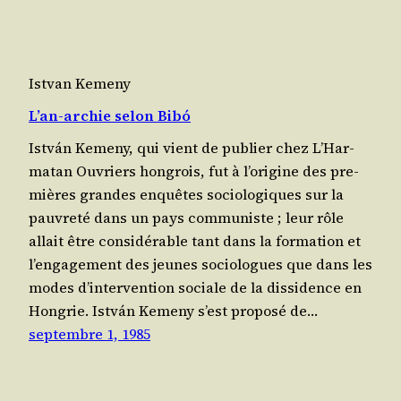
Istvan Kemeny
L’an-archie selon Bibó
István Keme­ny, qui vient de publier chez L’Har­
ma­tan Ouvriers hon­grois, fut à l’o­ri­gine des pre­
mières grandes enquêtes socio­lo­giques sur la
pau­vre­té dans un pays com­mu­niste ; leur rôle
allait être consi­dé­rable tant dans la for­ma­tion et
l’en­ga­ge­ment des jeunes socio­logues que dans les
modes d’in­ter­ven­tion sociale de la dis­si­dence en
Hon­grie. István Keme­ny s’est pro­po­sé de…
septembre 1, 1985