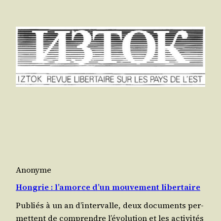
Anonyme
Hongrie : l’amorce d’un mouvement libertaire
Publiés à un an d’in­ter­valle, deux docu­ments per­
mettent de com­prendre l’é­vo­lu­tion et les acti­vi­tés