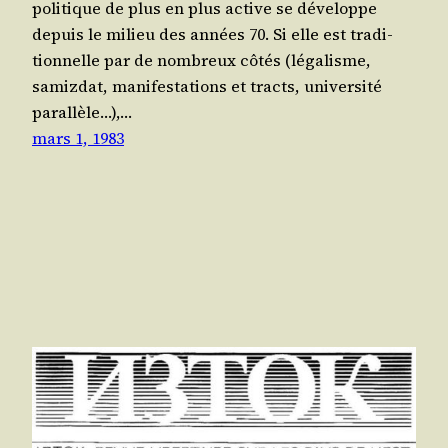
poli­tique de plus en plus active se déve­loppe
depuis le milieu des années 70. Si elle est tra­di­
tion­nelle par de nom­breux côtés (léga­lisme,
samiz­dat, mani­fes­ta­tions et tracts, uni­ver­si­té
paral­lèle…),…
mars 1, 1983