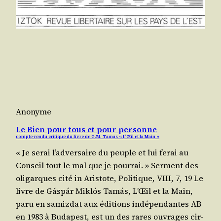
Anonyme
Le Bien pour tous et pour personne
compte-rendu critique du livre de G.M. Tamas « L’Œil et la Main »
« Je serai l’ad­ver­saire du peuple et lui ferai au
Conseil tout le mal que je pourrai. » Ser­ment des
oli­garques cité in Aris­tote, Poli­tique, VIII, 7, 19 Le
livre de Gáspár Miklós Tamás, L’Œil et la Main,
paru en samiz­dat aux édi­tions indé­pen­dantes AB
en 1983 à Buda­pest, est un des rares ouvrages cir­