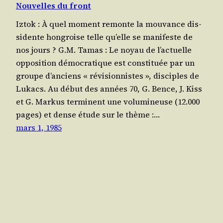
Nouvelles du front
Iztok : À quel moment remonte la mou­vance dis­
si­dente hon­groise telle qu’elle se mani­feste de
nos jours ? G.M. Tamas : Le noyau de l’ac­tuelle
oppo­si­tion démo­cra­tique est consti­tuée par un
groupe d’an­ciens « révi­sion­nistes », dis­ciples de
Lukacs. Au début des années 70, G. Bence, J. Kiss
et G. Mar­kus ter­minent une volu­mi­neuse (12.000
pages) et dense étude sur le thème :…
mars 1, 1985