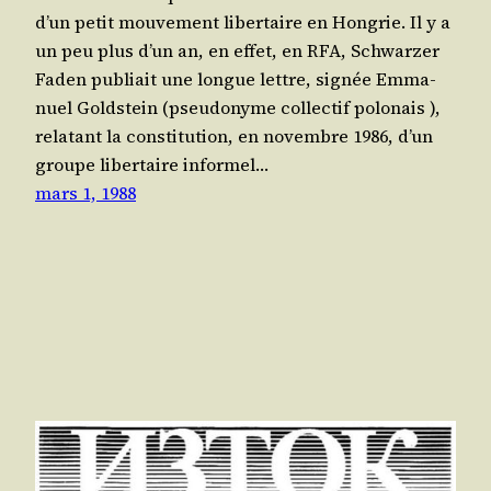
d’un petit mou­ve­ment liber­taire en Hongrie. Il y a
un peu plus d’un an, en effet, en RFA, Schwar­zer
Faden publiait une longue lettre, signée Emma­
nuel Gold­stein (pseu­do­nyme col­lec­tif polo­nais ),
rela­tant la consti­tu­tion, en novembre 1986, d’un
groupe liber­taire infor­mel…
mars 1, 1988