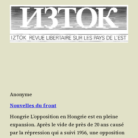
Anonyme
Nouvelles du front
Hongrie L’op­po­si­tion en Hon­grie est en pleine
expan­sion. Après le vide de près de 20 ans cau­sé
par la répres­sion qui a sui­vi 1956, une oppo­si­tion