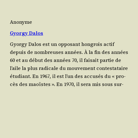
Anonyme
Gyorgy Dalos
Gyor­gy Dalos est un oppo­sant hon­grois actif
depuis de nom­breuses années. À la fin des années
60 et au début des années 70, il fai­sait par­tie de
l’aile la plus radi­cale du mou­ve­ment contes­ta­taire
étu­diant. En 1967, il est l’un des accu­sés du « pro­
cès des maoïstes ». En 1970, il sera mis sous sur­
veillance poli­cière avec…
mars 1, 1981