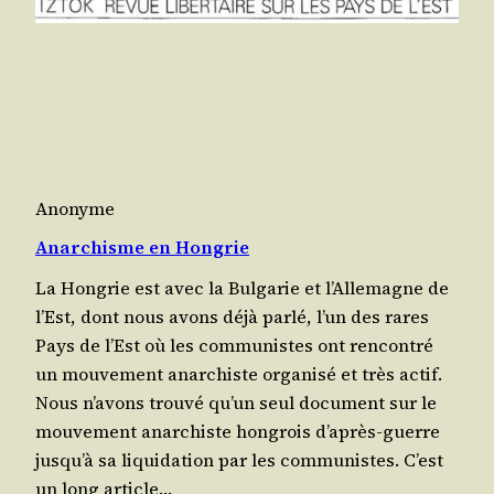
Anonyme
Anarchisme en Hongrie
La Hon­grie est avec la Bul­ga­rie et l’Al­le­magne de
l’Est, dont nous avons déjà par­lé, l’un des rares
Pays de l’Est où les com­mu­nistes ont ren­con­tré
un mou­ve­ment anar­chiste orga­ni­sé et très actif.
Nous n’a­vons trou­vé qu’un seul docu­ment sur le
mou­ve­ment anar­chiste hon­grois d’a­près-guerre
jus­qu’à sa liqui­da­tion par les com­mu­nistes. C’est
un long article…