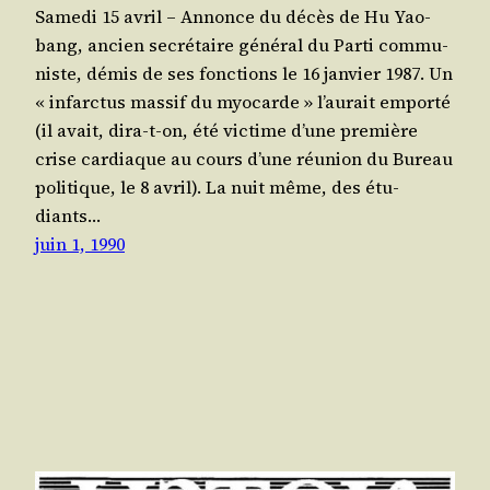
Same­di 15 avril – Annonce du décès de Hu Yao­
bang, ancien secré­taire géné­ral du Par­ti com­mu­
niste, démis de ses fonc­tions le 16 jan­vier 1987. Un
« infarc­tus mas­sif du myo­carde » l’au­rait empor­té
(il avait, dira-t-on, été vic­time d’une pre­mière
crise car­diaque au cours d’une réunion du Bureau
poli­tique, le 8 avril). La nuit même, des étu­
diants…
juin 1, 1990