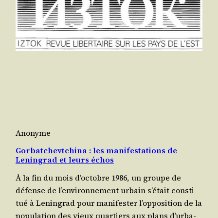
Anonyme
Gorbatchevtchina : les manifestations de
Leningrad et leurs échos
À la fin du mois d’oc­tobre 1986, un groupe de
défense de l’en­vi­ron­ne­ment urbain s’é­tait consti­
tué à Lenin­grad pour mani­fes­ter l’op­po­si­tion de la
popu­la­tion des vieux quar­tiers aux plans d’ur­ba­