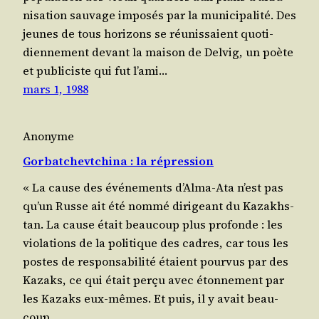
ni­sa­tion sau­vage impo­sés par la muni­ci­pa­li­té. Des
jeunes de tous hori­zons se réunis­saient quo­ti­
dien­ne­ment devant la mai­son de Del­vig, un poète
et publi­ciste qui fut l’a­mi…
mars 1, 1988
Anonyme
Gorbatchevtchina : la répression
« La cause des évé­ne­ments d’Al­ma-Ata n’est pas
qu’un Russe ait été nom­mé diri­geant du Kaza­khs­
tan. La cause était beau­coup plus pro­fonde : les
vio­la­tions de la poli­tique des cadres, car tous les
postes de res­pon­sa­bi­li­té étaient pour­vus par des
Kazaks, ce qui était per­çu avec éton­ne­ment par
les Kazaks eux-mêmes. Et puis, il y avait beau­
coup…