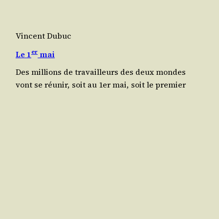
Vincent Dubuc
er
Le 1
mai
Des mil­lions de tra­vailleurs des deux mondes
vont se réunir, soit au 1er mai, soit le pre­mier
dimanche de mai, et ils feront, rien que par leur
nombre et l’en­semble de l’ac­tion, des mani­fes­ta­
tions impo­santes. Force dis­cours poli­tiques
seront cer­tai­ne­ment pro­non­cés. On chauf­fe­ra les
élec­tions ; on par­le­ra beau­coup de légis­la­tion sur
les heures de travail……
mai 10, 1895