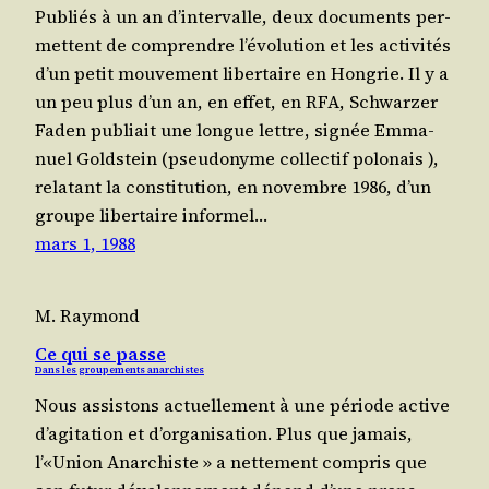
Publiés à un an d’in­ter­valle, deux docu­ments per­
mettent de com­prendre l’é­vo­lu­tion et les acti­vi­tés
d’un petit mou­ve­ment liber­taire en Hongrie. Il y a
un peu plus d’un an, en effet, en RFA, Schwar­zer
Faden publiait une longue lettre, signée Emma­
nuel Gold­stein (pseu­do­nyme col­lec­tif polo­nais ),
rela­tant la consti­tu­tion, en novembre 1986, d’un
groupe liber­taire infor­mel…
mars 1, 1988
M. Raymond
Ce qui se passe
Dans les groupements anarchistes
Nous assis­tons actuel­le­ment à une période active
d’agitation et d’organisation. Plus que jamais,
l’«Union Anar­chiste » a net­te­ment com­pris que