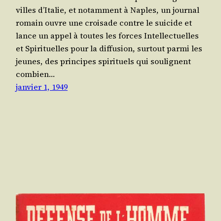
villes d’Italie, et notam­ment à Naples, un jour­nal
romain ouvre une croi­sade contre le sui­cide et
lance un appel à toutes les forces Intel­lec­tuelles
et Spi­ri­tuelles pour la dif­fu­sion, sur­tout par­mi les
jeunes, des prin­cipes spi­ri­tuels qui sou­lignent
com­bien…
janvier 1, 1949