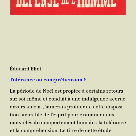
Édouard Eliet
Tolérance ou compréhension ?
La période de Noël est pro­pice à cer­tains retours
sur soi-même et conduit à une indul­gence accrue
envers autrui. J’ai­me­rais pro­fi­ter de cette dis­po­si­
tion favo­rable de l’es­prit pour exa­mi­ner deux
mots-clés du com­por­te­ment humain : la tolé­rance
et la compréhension. Le titre de cette étude