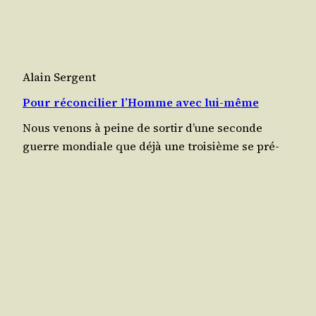
Alain Sergent
Pour réconcilier l’Homme avec lui-même
Nous venons à peine de sor­tir d’une seconde
guerre mon­diale que déjà une troi­sième se pré­
pare ouver­te­ment. Pour­tant, les plaies ne sont
pas encore cica­tri­sées, les mon­ceaux de ruines
fument encore, les témoins n’ont pas fini d’é­vo­
quer leurs com­bats et les mas­sacres de popu­la­
tions. En atten­dant le choc qui met­tra aux prises
les bel­li­gé­rants, nous…
décembre 1, 1948