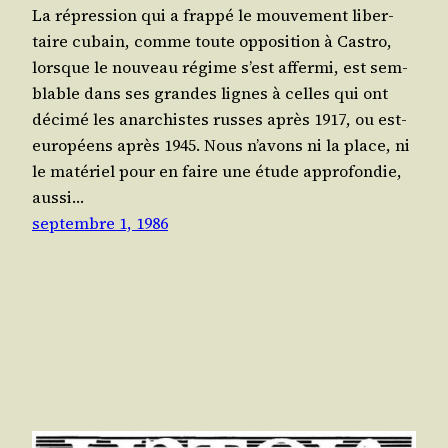
La répres­sion qui a frap­pé le mou­ve­ment liber­
taire cubain, comme toute oppo­si­tion à Cas­tro,
lorsque le nou­veau régime s’est affer­mi, est sem­
blable dans ses grandes lignes à celles qui ont
déci­mé les anar­chistes russes après 1917, ou est-
euro­péens après 1945. Nous n’a­vons ni la place, ni
le maté­riel pour en faire une étude appro­fon­die,
aus­si…
septembre 1, 1986