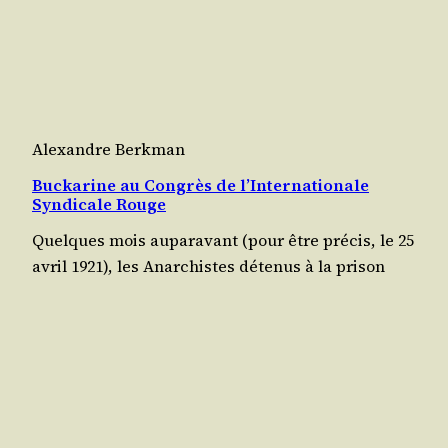
Alexandre Berkman
Buckarine au Congrès de l’Internationale
Syndicale Rouge
Quelques mois aupa­ra­vant (pour être pré­cis, le 25
avril 1921), les Anar­chistes déte­nus à la pri­son
Butir­ka de Mos­cou, furent, sans pro­vo­ca­tion
aucune, atta­qués par la Tche­ka et leurs cachots
furent la scène d’une révol­tante et ter­rible bru­ta­
li­té. Sans secours, affai­blis par une déten­tion déjà
longue, et par le manque de nour­ri­ture, ils furent
cepen­dant…