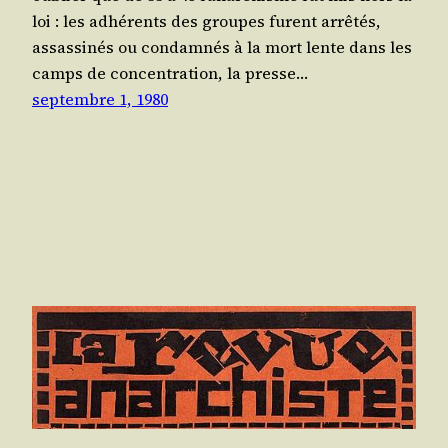
loi : les adhé­rents des groupes furent arrê­tés,
assas­si­nés ou condam­nés à la mort lente dans les
camps de concen­tra­tion, la presse…
septembre 1, 1980